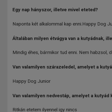
Egy nap hányszor, illetve mivel eteted?
Naponta két alkalommal kap enni.Happy Dog Jun
Általában milyen étvágya van a kutyádnak, il
Mindig éhes, bármikor tud enni. Nem habzsol, d
Van valamilyen szárazeledel, amelyet a kuty
Happy Dog Junior
Van valamilyen nedvestáp, amelyet a kutyád 
Ritkán etetem ilyennel igy nincs