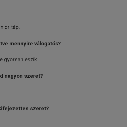
ior táp.
letve mennyire válogatós?
e gyorsan eszik.
ád nagyon szeret?
kifejezetten szeret?