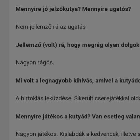
Mennyire jó jelzőkutya? Mennyire ugatós?
Nem jellemző rá az ugatás
Jellemző (volt) rá, hogy megrág olyan dolgo
Nagyon rágós.
Mi volt a legnagyobb kihívás, amivel a kutyá
A birtoklás leküzdése. Sikerült cserejátékkal old
Mennyire játékos a kutyád? Van esetleg vala
Nagyon játékos. Kislabdák a kedvencek, illetve