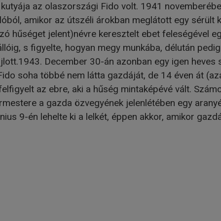
r kutyája az olaszországi Fido volt. 1941 novemberé
óból, amikor az útszéli árokban meglátott egy sérült k
 szó hűséget jelent)névre keresztelt ebet feleségével 
lóig, s figyelte, hogyan megy munkába, délután pedig
ajlott.1943. December 30-án azonban egy igen heves s
 Fido soha többé nem látta gazdáját, de 14 éven át (a
lfigyelt az ebre, aki a hűség mintaképévé vált. Szám
ármestere a gazda özvegyének jelenlétében egy arany
ius 9-én lehelte ki a lelkét, éppen akkor, amikor gazd