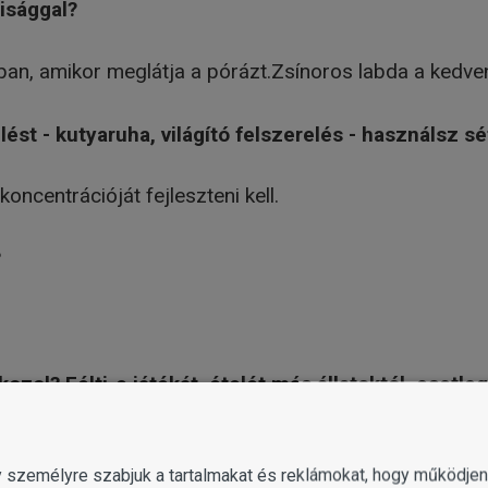
isággal?
ban, amikor meglátja a pórázt.Zsínoros labda a kedve
ést - kutyaruha, világító felszerelés - használsz sé
ncentrációját fejleszteni kell.
?
kozol? Félti-e játékát, ételét más állatoktól, esetl
gy személyre szabjuk a tartalmakat és reklámokat, hogy működj