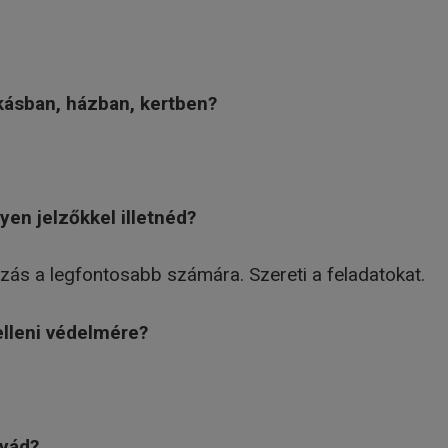
kásban, házban, kertben?
yen jelzőkkel illetnéd?
ás a legfontosabb számára. Szereti a feladatokat.
lleni védelmére?
tyád?