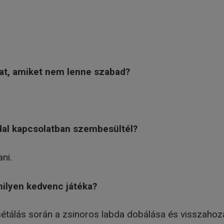
kat, amiket nem lenne szabad?
ddal kapcsolatban szembesültél?
ani.
milyen kedvenc játéka?
 sétálás során a zsinoros labda dobálása és visszahoz