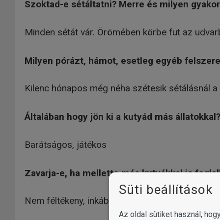
Szoktad-e sétáltatni? Merre és milyen gyakor
Minden sétát vár. Örömében körbe fut az udvar
Milyen pórázt, hámot, esetleg egyéb felszerel
Kilenc hónapos még néha szétesik sétálásnál a ko
Általában hogy jön ki a kutyád más állatokkal
Barátságos, játékos
Zavarja-e, ha mellette más kutyákkal is foglal
Süti beállítások
Nem féltékeny, inkább játékos
Az oldal sütiket használ, ho