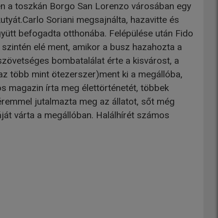
ben a toszkán Borgo San Lorenzo városában egy
utyát.Carlo Soriani megsajnálta, hazavitte és
együtt befogadta otthonába. Felépülése után Fido
 szintén elé ment, amikor a busz hazahozta a
zövetséges bombatalálat érte a kisvárost, a
zaz több mint ötezerszer)ment ki a megállóba,
os magazin írta meg élettörténetét, többek
éremmel jutalmazta meg az állatot, sőt még
áját várta a megállóban. Halálhírét számos