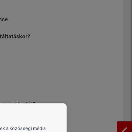
nce.
táltatáskor?
eg az embertől?
enek a közösségi média