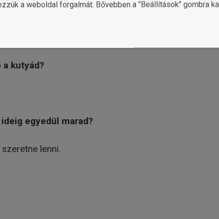
ezzük a weboldal forgalmát. Bővebben a "Beállítások" gombra kat
gy állat közt?
ő a kutyád?
 ideig egyedül marad?
szeretne lenni.