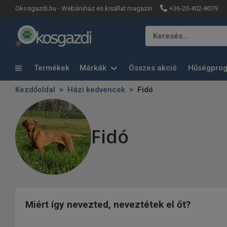
+36-20-402-8079
Okosgazdi.hu - Webáruház és kisállat magazin
Keresés…
Termékek
Márkák
Összes akció
Hűségpro
Kezdőoldal
Házi kedvencek
Fidó
Fidó
Miért így nevezted, neveztétek el őt?