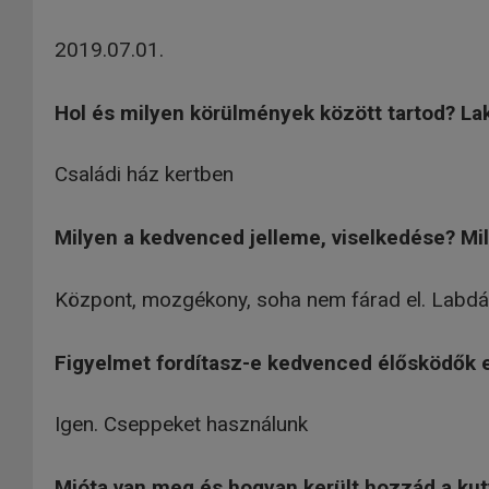
2019.07.01.
Hol és milyen körülmények között tartod? La
Családi ház kertben
Milyen a kedvenced jelleme, viselkedése? Mil
Központ, mozgékony, soha nem fárad el. Labdáz
Figyelmet fordítasz-e kedvenced élősködők e
Igen. Cseppeket használunk
Mióta van meg és hogyan került hozzád a ku