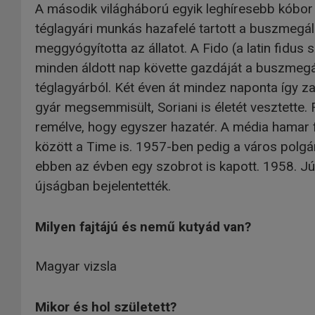
A második világháború egyik leghíresebb kóbo
téglagyári munkás hazafelé tartott a buszmegáll
meggyógyította az állatot. A Fido (a latin fidus
minden áldott nap követte gazdáját a buszmegál
téglagyárból. Két éven át mindez naponta így z
gyár megsemmisült, Soriani is életét vesztette.
remélve, hogy egyszer hazatér. A média hamar fe
között a Time is. 1957-ben pedig a város polg
ebben az évben egy szobrot is kapott. 1958. Jún
újságban bejelentették.
Milyen fajtájú és nemű kutyád van?
Magyar vizsla
Mikor és hol született?