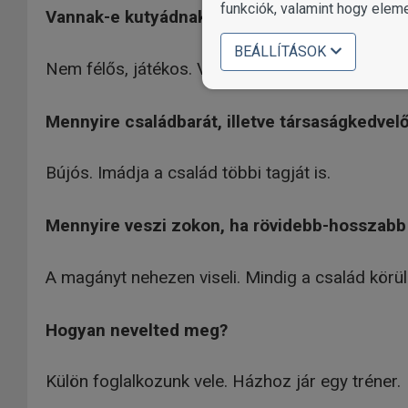
funkciók, valamint hogy elem
Vannak-e kutyádnak "barátai" a többi kutya va
BEÁLLÍTÁSOK
Nem félős, játékos. Vannak kutya ismerősök is.
Mennyire családbarát, illetve társaságkedvel
Bújós. Imádja a család többi tagját is.
Mennyire veszi zokon, ha rövidebb-hosszabb
A magányt nehezen viseli. Mindig a család körül 
Hogyan nevelted meg?
Külön foglalkozunk vele. Házhoz jár egy tréner.