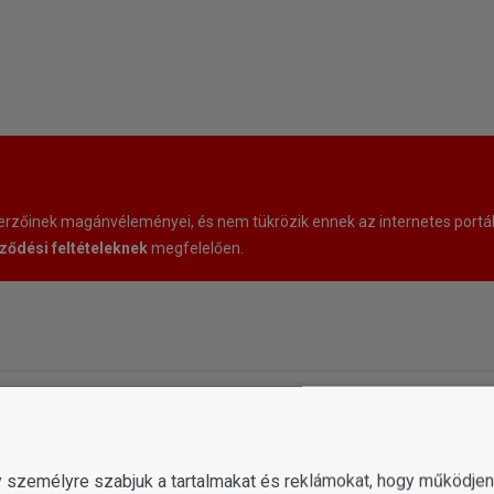
zőinek magánvéleményei, és nem tükrözik ennek az internetes portáln
ződési feltételeknek
megfelelően.
gy személyre szabjuk a tartalmakat és reklámokat, hogy működj