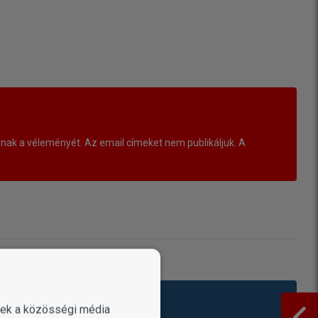
ak a véleményét. Az email címeket nem publikáljuk. A
enek a közösségi média