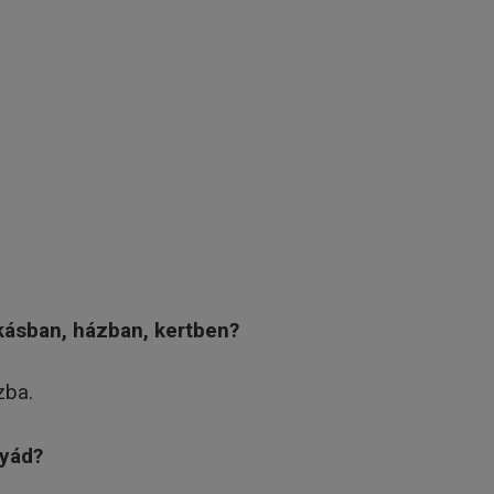
kásban, házban, kertben?
zba.
tyád?