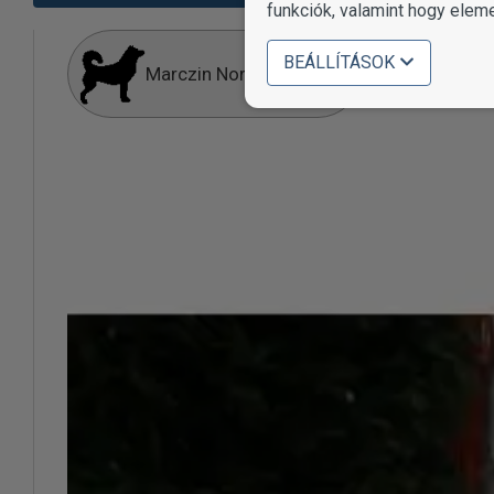
funkciók, valamint hogy elem
BEÁLLÍTÁSOK
Marczin Norbert Robert