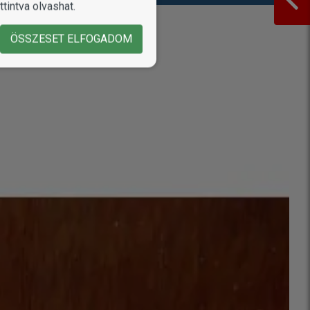
tintva olvashat.
ÖSSZESET ELFOGADOM