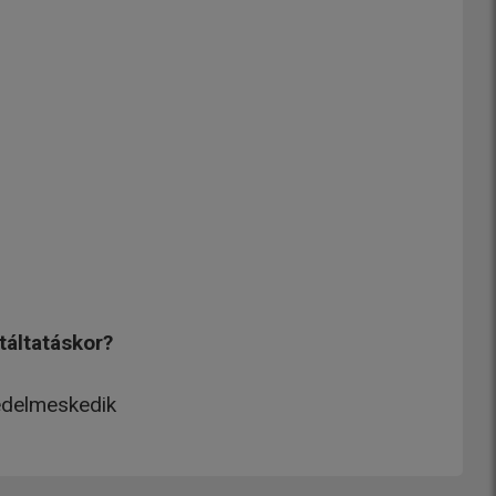
táltatáskor?
gedelmeskedik