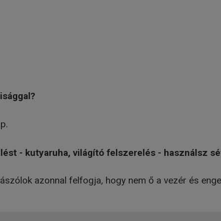
isággal?
p.
ést - kutyaruha, világító felszerelés - használsz sé
 rászólok azonnal felfogja, hogy nem ő a vezér és en