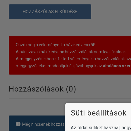
HOZZÁSZÓLÁS ELKÜLDÉSE
Oszd meg a véleményed a házikedvencről!
A pár szavas házikedvenc hozzászólások nem kvalifikálnak.
A megjegyzésekben kifejtett vélemények a hozzászólások szer
megjegyzéseket moderáljuk és jóváhagyjuk az
általános szer
Hozzászólások (
0
)
Süti beállítások
Még nincsenek hozzászólások. Légy te az első!
Az oldal sütiket használ, ho