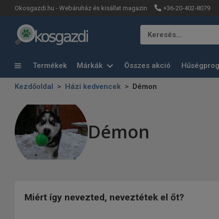
+36-20-402-8079
Okosgazdi.hu - Webáruház és kisállat magazin
Keresés…
Termékek
Márkák
Összes akció
Hűségpro
Kezdőoldal
Házi kedvencek
Démon
Démon
Miért így nevezted, neveztétek el őt?