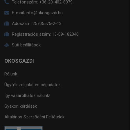
Telefonszám:
+36-20-402-8079
E-mail:
info@okosgazdi.hu
Adószám:
25705575-2-13
Regisztrációs szám:
13-09-182040
Süti beállítások
OKOSGAZDI
Rólunk
Ügyfélszolgálat és cégadatok
Így vásárolhatsz nálunk!
Gyakori kérdések
Általános Szerződési Feltételek