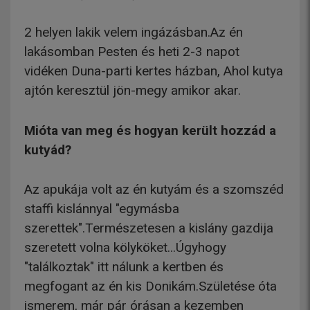
2 helyen lakik velem ingázásban.Az én
lakásomban Pesten és heti 2-3 napot
vidéken Duna-parti kertes házban, Ahol kutya
ajtón keresztül jön-megy amikor akar.
Mióta van meg és hogyan került hozzád a
kutyád?
Az apukája volt az én kutyám és a szomszéd
staffi kislánnyal "egymásba
szerettek".Természetesen a kislány gazdija
szeretett volna kölyköket...Úgyhogy
"találkoztak" itt nálunk a kertben és
megfogant az én kis Donikám.Születése óta
ismerem, már pár órásan a kezemben