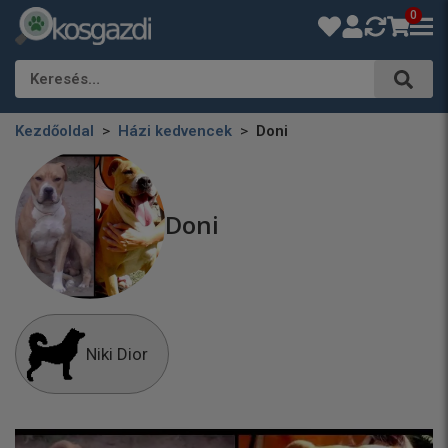
0
Keresés…
Kezdőoldal
Házi kedvencek
Doni
Doni
Niki Dior