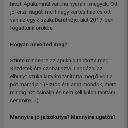
hiszti.Apukámnál van, ha nyaralni megyek. Ott
jól érzi magát, mert nagy kertes ház és ott
van az egyik szukaBarátnője, akit 2017-ben
fogadtunk örökbe.
Hogyan nevelted meg?
Szinte mindenre az apukája tanította meg.
Kezdetek óta szobatiszta. Labdázni az
elhunyt szuka kutyám tanította meg,ő volt a
pót mamája :-)Biztos érti amit mondok, mert
mindig azt csinálja és nem kell külön tanítani
semmire. :-)
Mennyire jó jelzőkutya? Mennyire ugatós?