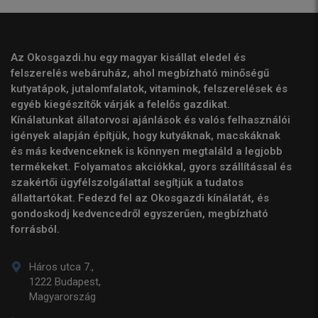
Az Okosgazdi.hu egy magyar kisállat eledel és
felszerelés webáruház, ahol megbízható minőségű
kutyatápok, jutalomfalatok, vitaminok, felszerelések és
egyéb kiegészítők várják a felelős gazdikat.
Kínálatunkat állatorvosi ajánlások és valós felhasználói
igények alapján építjük, hogy kutyáknak, macskáknak
és más kedvenceknek is könnyen megtaláld a legjobb
termékeket. Folyamatos akciókkal, gyors szállítással és
szakértői ügyfélszolgálattal segítjük a tudatos
állattartókat. Fedezd fel az Okosgazdi kínálatát, és
gondoskodj kedvencedről egyszerűen, megbízható
forrásból.
Háros utca 7.,
1222 Budapest,
Magyarország