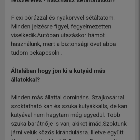
felszerelés - használsz sétáltatáskor?
Flexi pórázzal és nyakörvvel sétáltatom.
Minden jelzésre figyel, fegyelmezetten
viselkedik.Autóban utazáskor hámot
használunk, mert a biztonsági övet abba
tudom bekapcsolni.
Általában hogy jön ki a kutyád más
állatokkal?
Minden más állattal domináns. Szájkosárral
szoktatható kan és szuka kutyákkalIs, de kan
kutyával nem hagytam még egyedül. Több
szuka barátnője is van, akiket imád,Szoktunk
járni velük közös kirándulásra. Illetve együtt