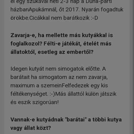
él egy szukával heti 2-3 nap a Duna-parti
házbanApukámnál, őt 2017. Nyarán fogadtuk
örökbe.Cicákkal nem barátkozik :-D
Zavarja-e, ha mellette más kutyákkal is
foglalkozol? Félti-e játékát, ételét más
állatoktól, esetleg az embertől?
Idegen kutyát nem simogatok előtte. A
barátait ha simogatom az nem zavarja,
maximum a szemeinFelfedezek egy kis
féltékenységet. :-)Más állattól külön játszik
és eszik szigorúan!
Vannak-e kutyádnak "barátai" a többi kutya
vagy állat közt?