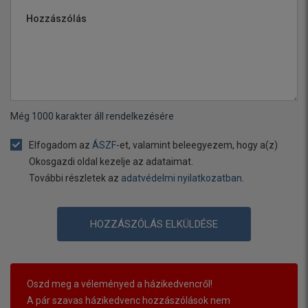
Hozzászólás
Még
1000
karakter áll rendelkezésére
Elfogadom az
ÁSZF
-et, valamint beleegyezem, hogy a(z)
Okosgazdi oldal kezelje az adataimat.
További részletek az
adatvédelmi nyilatkozatban
.
HOZZÁSZÓLÁS ELKÜLDÉSE
Oszd meg a véleményed a házikedvencről!
A pár szavas házikedvenc hozzászólások nem