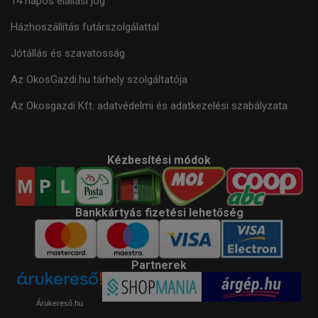
14 napos elállási jog
Házhoszállítás futárszolgálattal
Jótállás és szavatosság
Az OkosGazdi.hu tárhely szolgáltatója
Az Okosgazdi Kft. adatvédelmi és adatkezelési szabályzata
Kézbesítési módok
Bankkártyás fizetési lehetőség
Partnerek
Árukereső.hu