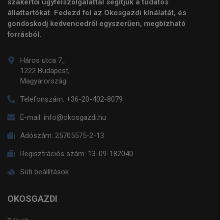
szakértői ügyfélszolgálattal segítjük a tudatos
állattartókat. Fedezd fel az Okosgazdi kínálatát, és
gondoskodj kedvencedről egyszerűen, megbízható
forrásból.
Háros utca 7.,
1222 Budapest,
Magyarország
Telefonszám:
+36-20-402-8079
E-mail:
info@okosgazdi.hu
Adószám:
25705575-2-13
Regisztrációs szám:
13-09-182040
Süti beállítások
OKOSGAZDI