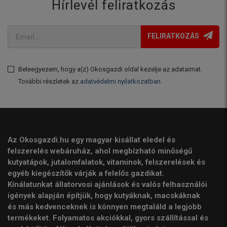
Hírlevél feliratkozás
FELIRATKOZÁS
Beleegyezem, hogy a(z) Okosgazdi oldal kezelje az adataimat.
További részletek az
adatvédelmi nyilatkozatban
.
Az Okosgazdi.hu egy magyar kisállat eledel és
felszerelés webáruház, ahol megbízható minőségű
kutyatápok, jutalomfalatok, vitaminok, felszerelések és
egyéb kiegészítők várják a felelős gazdikat.
Kínálatunkat állatorvosi ajánlások és valós felhasználói
igények alapján építjük, hogy kutyáknak, macskáknak
és más kedvenceknek is könnyen megtaláld a legjobb
termékeket. Folyamatos akciókkal, gyors szállítással és