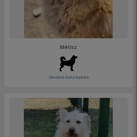
Métisz
Sárváriné Barta Barbara