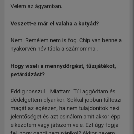
Velem az ágyamban.
Veszett-e már el valaha a kutyád?
Nem. Remélem nem is fog. Chip van benne a
nyakörvén név tábla a számommal.
Hogy viseli a mennydörgést, tűzijátékot,
petárdázást?
Eddig rosszul... Miattam. Túl aggódtam és
dédelgettem olyankor. Sokkal jobban túlteszi
magát az egészen, ha nem tulajdonítok neki
jelentőséget és azt csinálom amit akkor épp
elkezdtem vagy játszom vele. Ezt úgy fogja
fel, hogy gazdi nem pánikol? Akkor nekem