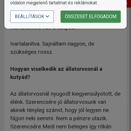
oldalon megjelenő tartalmat és reklámokat..
Sok trükött ismer.
BEÁLLÍTÁSOK
ÖSSZESET ELFOGADOM
Ivartalanítva van a kutyád?
Ivartalanítva. Sajnáltam nagyon, de
szükséges rossz.
Hogyan viselkedik az állatorvosnál a
kutyád?
Az állatorvosnál nyugodt kiegyensúlyotott, de
élénk. Szerencsére jó állatorvosunk van
akinek tényleg számit, hogy jól legyen ne
fájjon neki semmi. Nem a pénzre utazik.
Szerencsére Medi nem beteges így ritkán