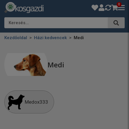
0
Keresés…
Kezdőoldal
Házi kedvencek
Medi
Medi
Medox333