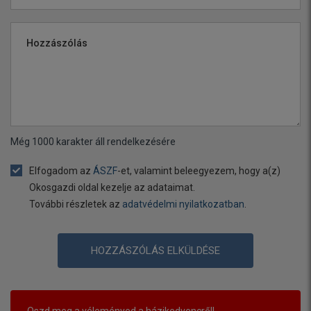
Hozzászólás
Még
1000
karakter áll rendelkezésére
Elfogadom az
ÁSZF
-et, valamint beleegyezem, hogy a(z)
Okosgazdi oldal kezelje az adataimat.
További részletek az
adatvédelmi nyilatkozatban
.
HOZZÁSZÓLÁS ELKÜLDÉSE
Oszd meg a véleményed a házikedvencről!