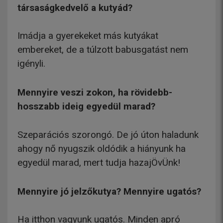
társaságkedvelő a kutyád?
Imádja a gyerekeket más kutyákat
embereket, de a túlzott babusgatást nem
igényli.
Mennyire veszi zokon, ha rövidebb-
hosszabb ideig egyedül marad?
Szeparációs szorongó. De jó úton haladunk
ahogy nő nyugszik oldódik a hiányunk ha
egyedül marad, mert tudja hazajÖvÜnk!
Mennyire jó jelzőkutya? Mennyire ugatós?
Ha itthon vagyunk ugatós. Minden apró