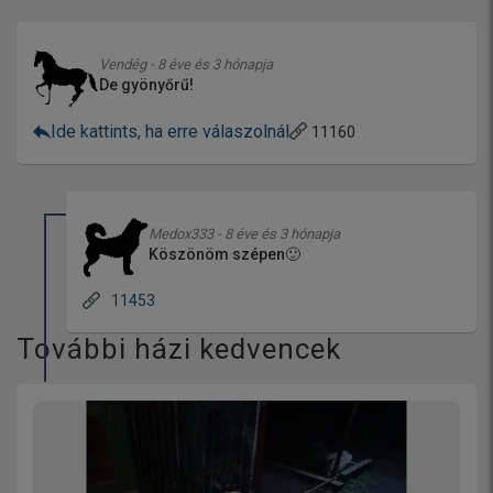
Vendég - 8 éve és 3 hónapja
De gyönyőrű!
Ide kattints, ha erre válaszolnál
11160
Medox333 - 8 éve és 3 hónapja
Köszönöm szépen🙂
11453
További házi kedvencek