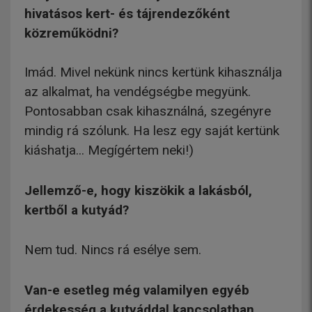
hivatásos kert- és tájrendezőként
közreműködni?
Imád. Mivel nekünk nincs kertünk kihasználja
az alkalmat, ha vendégségbe megyünk.
Pontosabban csak kihasználná, szegényre
mindig rá szólunk. Ha lesz egy saját kertünk
kiáshatja... Megígértem neki!)
Jellemző-e, hogy kiszökik a lakásból,
kertből a kutyád?
Nem tud. Nincs rá esélye sem.
Van-e esetleg még valamilyen egyéb
érdekesség a kutyáddal kapcsolatban,