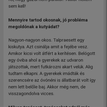
sem kell!
Mennyire tartod okosnak, jó probléma
megoldónak a kutyádat?
Nagyon-nagyon okos. Talpraesett egy
kiskutya. Azt csinálja amit a fejébe vesz.
Amikor kicsi volt átfért a kerítésen. Belógott
egy óviba ahol a gyerekek az udvaron
játszottak, mert futkározni akart velük. Alig
tudtam elkapni. A gyerekek imádták és
szerencsére az óvónéni is állatbarát volt így
nem lett belőle baj. Akkor még nem, de
visszagondolva vicces.