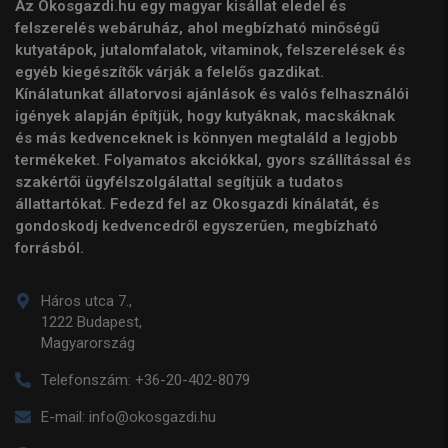
Az Okosgazdi.hu egy magyar kisállat eledel és
felszerelés webáruház, ahol megbízható minőségű
kutyatápok, jutalomfalatok, vitaminok, felszerelések és
egyéb kiegészítők várják a felelős gazdikat.
Kínálatunkat állatorvosi ajánlások és valós felhasználói
igények alapján építjük, hogy kutyáknak, macskáknak
és más kedvenceknek is könnyen megtaláld a legjobb
termékeket. Folyamatos akciókkal, gyors szállítással és
szakértői ügyfélszolgálattal segítjük a tudatos
állattartókat. Fedezd fel az Okosgazdi kínálatát, és
gondoskodj kedvencedről egyszerűen, megbízható
forrásból.
Háros utca 7.,
1222 Budapest,
Magyarország
Telefonszám:
+36-20-402-8079
E-mail:
info@okosgazdi.hu