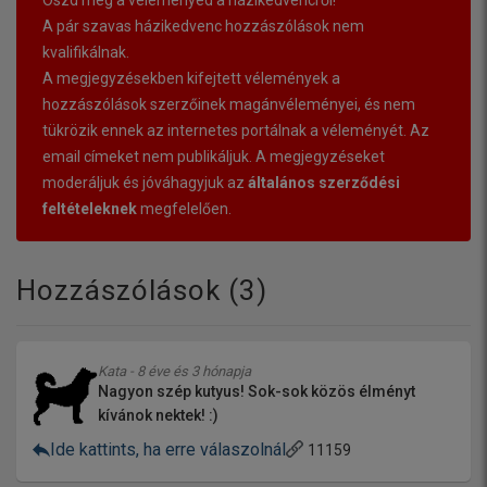
A pár szavas házikedvenc hozzászólások nem
kvalifikálnak.
A megjegyzésekben kifejtett vélemények a
hozzászólások szerzőinek magánvéleményei, és nem
tükrözik ennek az internetes portálnak a véleményét. Az
email címeket nem publikáljuk. A megjegyzéseket
moderáljuk és jóváhagyjuk az
általános szerződési
feltételeknek
megfelelően.
Hozzászólások (
3
)
Kata - 8 éve és 3 hónapja
Nagyon szép kutyus! Sok-sok közös élményt
kívánok nektek! :)
Ide kattints, ha erre válaszolnál
11159