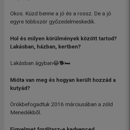
Okos. Küzd benne a jó és a rossz. De a jó
egyre többször győzedelmeskedik.
Hol és milyen körülmények között tartod?
Lakásban, házban, kertben?
Lakásban ágyban😂🐕🛏
Mióta van meg és hogyan került hozzád a
kutyád?
Örökbefogadtuk 2016 márciusában a zöld
Menedékből.
Figyelmet fordítasz-e kedvenced