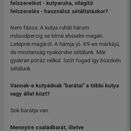
felszerelést - kutyaruha, világító
felszerelés - használsz sétáltatáskor?
Nem fázos. A kutya ruhát három
másodpercig se bírná elviselni magán.
Letépné magáról. A hámja jó. K9-es márkájú,
de mostanság nyakörvbe sétálunk. Már
gyakran póráz nélkül. Szót fogad így büszkén
sétálunk.
Vannak-e kutyádnak "barátai" a többi kutya
vagy állat közt?
Sok barátja van.
Mennyire családbarát, illetve