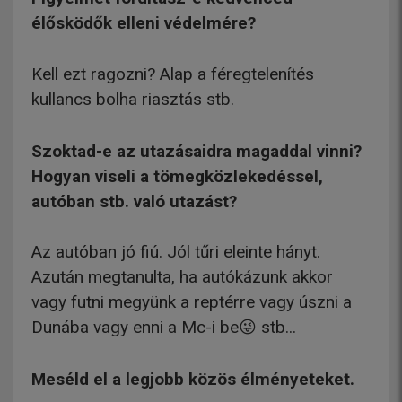
élősködők elleni védelmére?
Kell ezt ragozni? Alap a féregtelenítés
kullancs bolha riasztás stb.
Szoktad-e az utazásaidra magaddal vinni?
Hogyan viseli a tömegközlekedéssel,
autóban stb. való utazást?
Az autóban jó fiú. Jól tűri eleinte hányt.
Azután megtanulta, ha autókázunk akkor
vagy futni megyünk a reptérre vagy úszni a
Dunába vagy enni a Mc-i be😜 stb...
Meséld el a legjobb közös élményeteket.