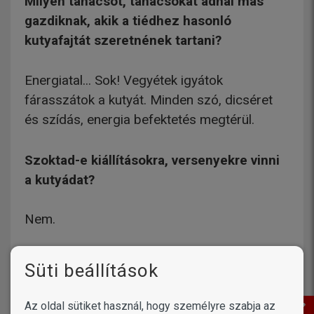
Milyen tanácsot, tanácsokat adnál más
gazdiknak, akik a tiédhez hasonló
kutyafajtát szeretnének tartani?
Energiatal... Sok! Vegyétek igyátok
fárasszátok a kutyát. Minden szó, dicséret
és szídás, energia befektetés megtérül.
Szoktad-e kiállításokra, versenyekre vinni
a kutyádat?
Nem.
Milyen speciális, egyedi képességei
Süti beállítások
vannak a kutyádnak? Tud valamilyen
különleges trükköt?
Az oldal sütiket használ, hogy személyre szabja az