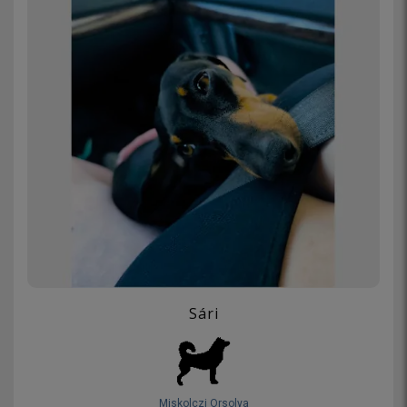
Sári
Miskolczi Orsolya