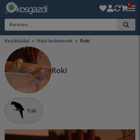
0
Keresés…
Kezdőoldal
Házi kedvencek
Roki
Roki
Yuki