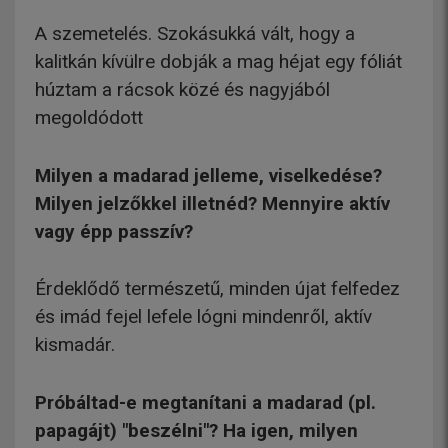
A szemetelés. Szokásukká vált, hogy a
kalitkán kívülre dobják a mag héjat egy fóliát
húztam a rácsok közé és nagyjából
megoldódott
Milyen a madarad jelleme, viselkedése?
Milyen jelzőkkel illetnéd? Mennyire aktív
vagy épp passzív?
Érdeklődő természetű, minden újat felfedez
és imád fejel lefele lógni mindenről, aktív
kismadár.
Próbáltad-e megtanítani a madarad (pl.
papagájt) "beszélni"? Ha igen, milyen