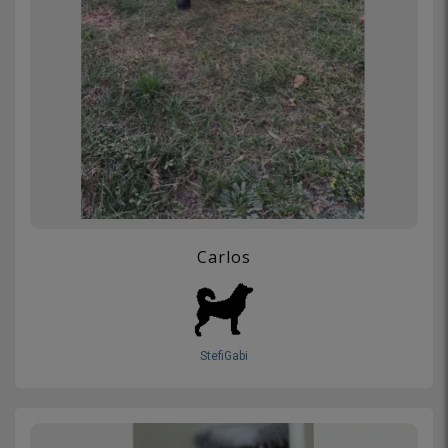
Carlos
StefiGabi