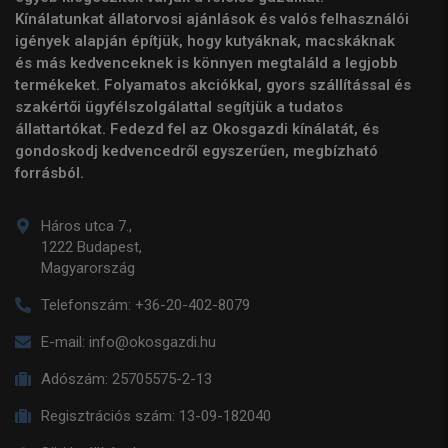
Kínálatunkat állatorvosi ajánlások és valós felhasználói
igények alapján építjük, hogy kutyáknak, macskáknak
és más kedvenceknek is könnyen megtaláld a legjobb
termékeket. Folyamatos akciókkal, gyors szállítással és
szakértői ügyfélszolgálattal segítjük a tudatos
állattartókat. Fedezd fel az Okosgazdi kínálatát, és
gondoskodj kedvencedről egyszerűen, megbízható
forrásból.
Háros utca 7.,
1222 Budapest,
Magyarország
Telefonszám:
+36-20-402-8079
E-mail:
info@okosgazdi.hu
Adószám:
25705575-2-13
Regisztrációs szám:
13-09-182040