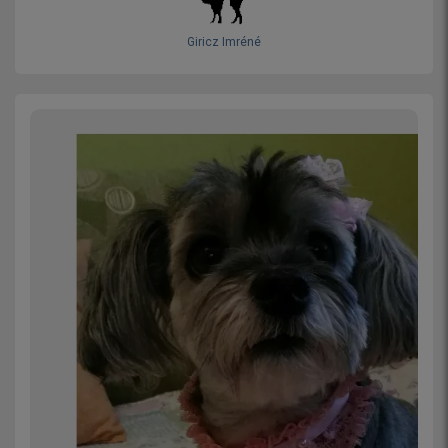
Giricz Imréné