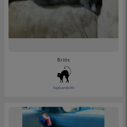
Briós
hajduaniko90