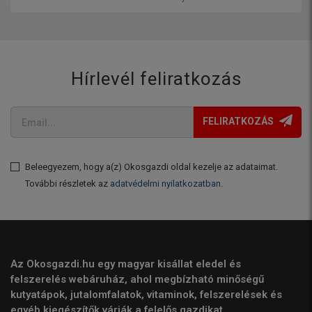
Hírlevél feliratkozás
FELIRATKOZÁS
Beleegyezem, hogy a(z) Okosgazdi oldal kezelje az adataimat.
További részletek az
adatvédelmi nyilatkozatban
.
Az Okosgazdi.hu egy magyar kisállat eledel és
felszerelés webáruház, ahol megbízható minőségű
kutyatápok, jutalomfalatok, vitaminok, felszerelések és
egyéb kiegészítők várják a felelős gazdikat.