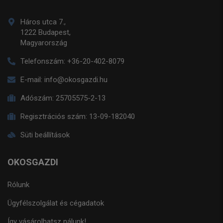
Háros utca 7.,
1222 Budapest,
Magyarország
Telefonszám:
+36-20-402-8079
E-mail:
info@okosgazdi.hu
Adószám:
25705575-2-13
Regisztrációs szám:
13-09-182040
Süti beállítások
OKOSGAZDI
Rólunk
Ügyfélszolgálat és cégadatok
Így vásárolhatsz nálunk!