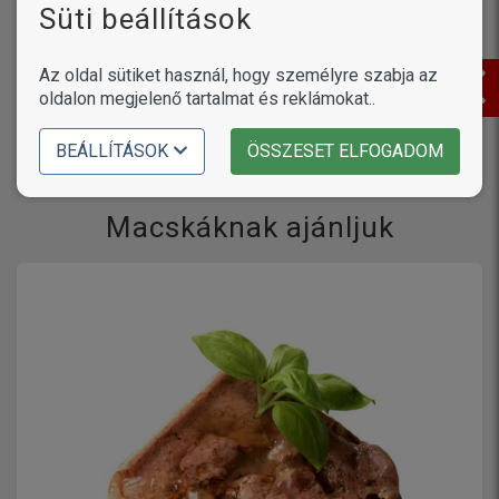
Süti beállítások
VÁLASZ ELKÜLDÉSE
Az oldal sütiket használ, hogy személyre szabja az
oldalon megjelenő tartalmat és reklámokat..
A kvízkérdések véletlenszerű sorrendben következnek egymás
után. Ha egy kérdésre helyesen válaszoltál, akkor az nem jelenik
BEÁLLÍTÁSOK
ÖSSZESET ELFOGADOM
meg többé, kivéve, ha újrakezded a játékot. Ehhez kattints az
"Újrakezdem" gombra a
kvízjáték oldalon
.
Macskáknak ajánljuk