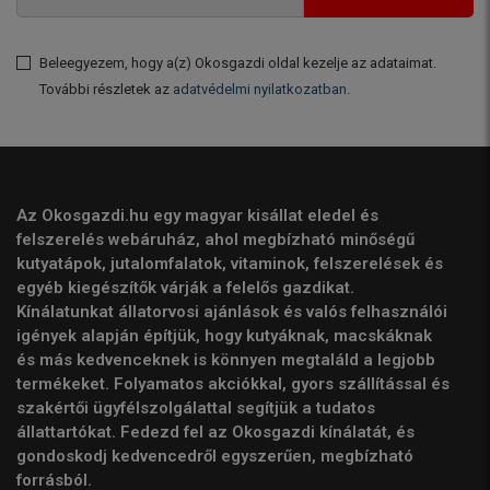
Beleegyezem, hogy a(z) Okosgazdi oldal kezelje az adataimat.
További részletek az
adatvédelmi nyilatkozatban
.
Az Okosgazdi.hu egy magyar kisállat eledel és
felszerelés webáruház, ahol megbízható minőségű
kutyatápok, jutalomfalatok, vitaminok, felszerelések és
egyéb kiegészítők várják a felelős gazdikat.
Kínálatunkat állatorvosi ajánlások és valós felhasználói
igények alapján építjük, hogy kutyáknak, macskáknak
és más kedvenceknek is könnyen megtaláld a legjobb
termékeket. Folyamatos akciókkal, gyors szállítással és
szakértői ügyfélszolgálattal segítjük a tudatos
állattartókat. Fedezd fel az Okosgazdi kínálatát, és
gondoskodj kedvencedről egyszerűen, megbízható
forrásból.