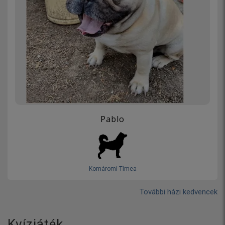
Pablo
Komáromi Tímea
További házi kedvencek
Kvízjáték