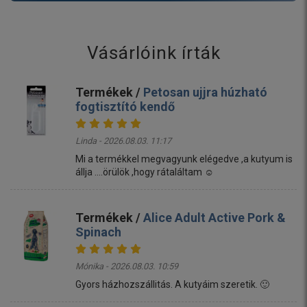
Vásárlóink írták
Termékek /
Petosan ujjra húzható
fogtisztító kendő
Linda - 2026.08.03. 11:17
Mi a termékkel megvagyunk elégedve ,a kutyum is
állja ....örülök ,hogy rátaláltam ☺️
Termékek /
Alice Adult Active Pork &
Spinach
Mónika - 2026.08.03. 10:59
Gyors házhozszállitás. A kutyáim szeretik. 🙂