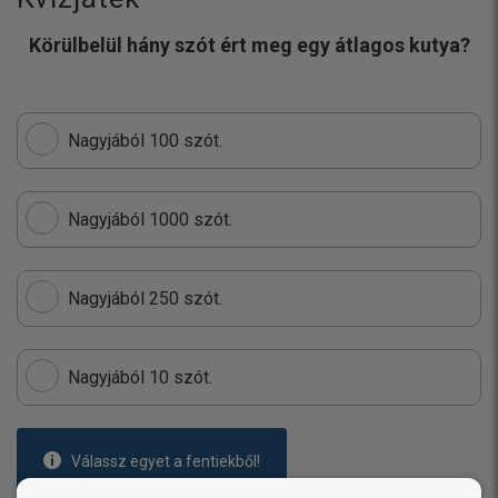
Körülbelül hány szót ért meg egy átlagos kutya?
Nagyjából 100 szót.
Nagyjából 1000 szót.
Nagyjából 250 szót.
Nagyjából 10 szót.
Válassz egyet a fentiekből!