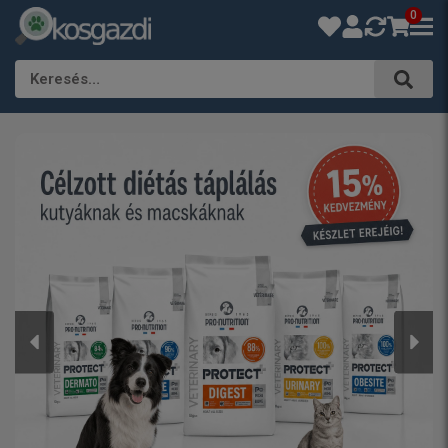
0
Keresés…