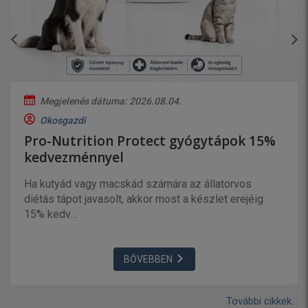
Megjelenés dátuma: 2026.08.04.
Okosgazdi
Pro-Nutrition Protect gyógytápok 15%
kedvezménnyel
Ha kutyád vagy macskád számára az állatorvos
diétás tápot javasolt, akkor most a készlet erejéig
15% kedv…
BŐVEBBEN
További cikkek...