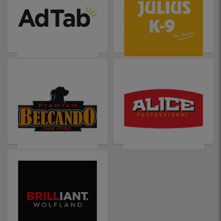
ADTAB
JULIUS-K9
BELCANDO
ALICE