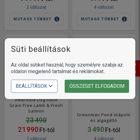
2 változat
4 változat
MUTASS TÖBBET
MUTASS TÖBBET
Süti beállítások
Az oldal sütiket használ, hogy személyre szabja az
oldalon megjelenő tartalmat és reklámokat..
BEÁLLÍTÁSOK
ÖSSZESET ELFOGADOM
Ambrosia Dog Adult
Grain Free Lamb & Fresh
Salmon
Greenman Pond tóápoló
23 490
és algagátló
21 990
3 490
Ft-tól
Ft-tól
2 változat
4 változat