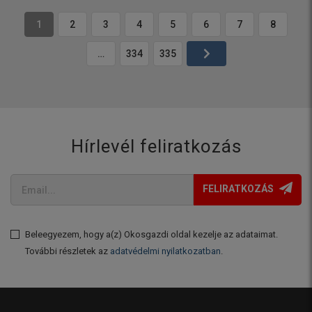
1
2
3
4
5
6
7
8
…
334
335
Hírlevél feliratkozás
FELIRATKOZÁS
Beleegyezem, hogy a(z) Okosgazdi oldal kezelje az adataimat.
További részletek az
adatvédelmi nyilatkozatban
.