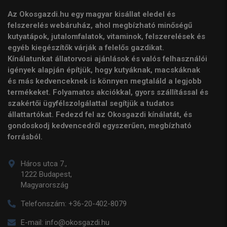
Az Okosgazdi.hu egy magyar kisállat eledel és
felszerelés webáruház, ahol megbízható minőségű
kutyatápok, jutalomfalatok, vitaminok, felszerelések és
egyéb kiegészítők várják a felelős gazdikat.
Kínálatunkat állatorvosi ajánlások és valós felhasználói
igények alapján építjük, hogy kutyáknak, macskáknak
és más kedvenceknek is könnyen megtaláld a legjobb
termékeket. Folyamatos akciókkal, gyors szállítással és
szakértői ügyfélszolgálattal segítjük a tudatos
állattartókat. Fedezd fel az Okosgazdi kínálatát, és
gondoskodj kedvencedről egyszerűen, megbízható
forrásból.
Háros utca 7.,
1222 Budapest,
Magyarország
Telefonszám:
+36-20-402-8079
E-mail:
info@okosgazdi.hu