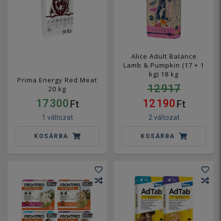
Alice Adult Balance
Lamb & Pumpkin (17 + 1
kg) 18 kg
Prima Energy Red Meat
12 917
20 kg
17 300
12 190
Ft
Ft
1 változat
2 változat
KOSÁRBA
KOSÁRBA