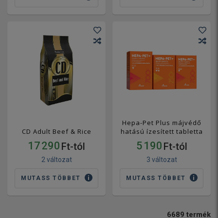
Hepa-Pet Plus májvédő
CD Adult Beef & Rice
hatású ízesített tabletta
17 290
5 190
Ft-tól
Ft-tól
2 változat
3 változat
MUTASS TÖBBET
MUTASS TÖBBET
6689
termék