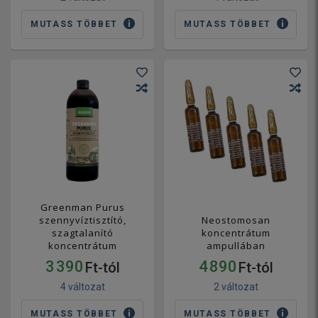
MUTASS TÖBBET
MUTASS TÖBBET
Greenman Purus
szennyvíztisztító,
Neostomosan
szagtalanító
koncentrátum
koncentrátum
ampullában
3 390
4 890
Ft-tól
Ft-tól
4 változat
2 változat
MUTASS TÖBBET
MUTASS TÖBBET