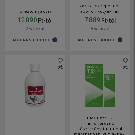
Vectra 3D repellens
Foresto nyakörv
spot on kutyáknak
12 090
7 889
Ft-tól
Ft-tól
2 változat
5 változat
MUTASS TÖBBET
MUTASS TÖBBET
DMGuard T2
immunerősítő
készítmény taurinnal
macskáknak, kutyáknak,