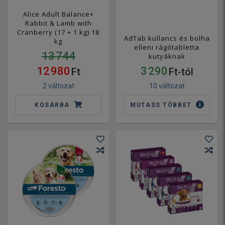
Alice Adult Balance+
Rabbit & Lamb with
Cranberry (17 + 1 kg) 18
AdTab kullancs és bolha
kg
elleni rágótabletta
13 744
kutyáknak
12 980
3 290
Ft
Ft-tól
2 változat
10 változat
KOSÁRBA
MUTASS TÖBBET