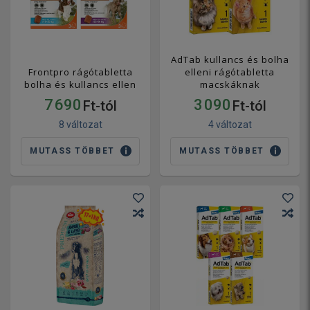
AdTab kullancs és bolha
Frontpro rágótabletta
elleni rágótabletta
bolha és kullancs ellen
macskáknak
7 690
3 090
Ft-tól
Ft-tól
8 változat
4 változat
MUTASS TÖBBET
MUTASS TÖBBET