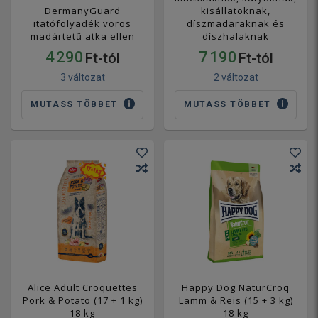
DermanyGuard
kisállatoknak,
itatófolyadék vörös
díszmadaraknak és
madártetű atka ellen
díszhalaknak
4 290
7 190
Ft-tól
Ft-tól
3 változat
2 változat
MUTASS TÖBBET
MUTASS TÖBBET
Alice Adult Croquettes
Happy Dog NaturCroq
Pork & Potato (17 + 1 kg)
Lamm & Reis (15 + 3 kg)
18 kg
18 kg