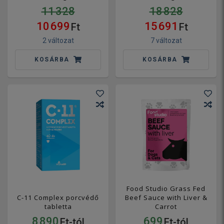
11 328
18 828
10 699
15 691
Ft
Ft
2 változat
7 változat
KOSÁRBA
KOSÁRBA
Food Studio Grass Fed
C-11 Complex porcvédő
Beef Sauce with Liver &
tabletta
Carrot
8 890
699
Ft-tól
Ft-tól