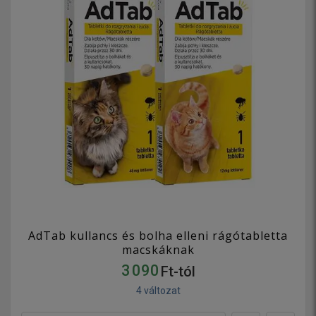
AdTab kullancs és bolha elleni rágótabletta
macskáknak
3 090
Ft-tól
4 változat