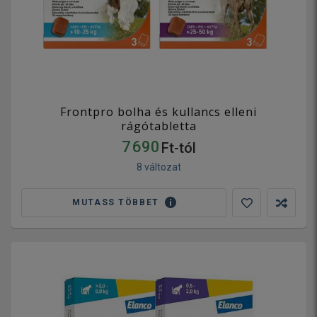
Frontpro bolha és kullancs elleni
rágótabletta
7 690
Ft-tól
8 változat
MUTASS TÖBBET