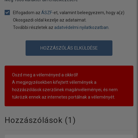
Elfogadom az
ÁSZF
-et, valamint beleegyezem, hogy a(z)
Okosgazdi oldal kezelje az adataimat.
További részletek az
adatvédelmi nyilatkozatban
.
HOZZÁSZÓLÁS ELKÜLDÉSE
Oszd meg a véleményed a cikkről!
A megjegyzésekben kifejtett vélemények a
hozzászólások szerzőinek magánvéleményei, és nem
tükrözik ennek az internetes portálnak a véleményét.
Hozzászólások (
1
)