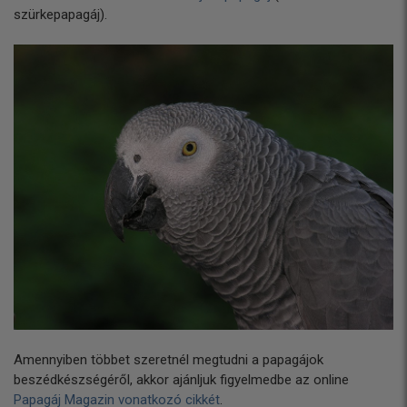
szürkepapagáj).
Amennyiben többet szeretnél megtudni a papagájok
beszédkészségéről, akkor ajánljuk figyelmedbe az online
Papagáj Magazin vonatkozó cikkét
.