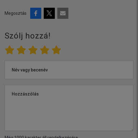
Megosztás
Szólj hozzá!
Név vagy becenév
Hozzászólás
Még
1000
karakter áll rendelkezésére