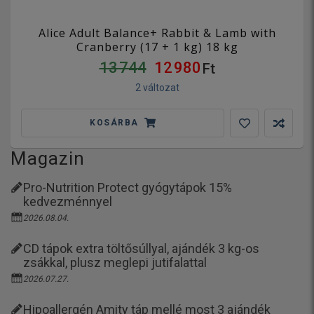
Alice Adult Balance+ Rabbit & Lamb with
Cranberry (17 + 1 kg) 18 kg
13 744
12 980
Ft
2 változat
KOSÁRBA
Magazin
Pro-Nutrition Protect gyógytápok 15%
kedvezménnyel
2026.08.04.
CD tápok extra töltősúllyal, ajándék 3 kg-os
zsákkal, plusz meglepi jutifalattal
2026.07.27.
Hipoallergén Amity táp mellé most 3 ajándék