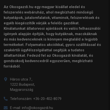
Az Okosgazdi.hu egy magyar kisállat eledel és
felszerelés webáruház, ahol megbízható minőségű
kutyatápok, jutalomfalatok, vitaminok, felszerelések és
egyéb kiegészítők várják a felelős gazdikat.
Kínálatunkat állatorvosi ajánlások és valós felhasználói
igények alapján építjük, hogy kutyáknak, macskáknak
és más kedvenceknek is könnyen megtaláld a legjobb
termékeket. Folyamatos akciókkal, gyors szállítással és
szakértői ügyfélszolgálattal segítjük a tudatos
állattartókat. Fedezd fel az Okosgazdi kínálatát, és
gondoskodj kedvencedről egyszerűen, megbízható
forrásból.
Háros utca 7.,
1222 Budapest,
Magyarország
Telefonszám:
+36-20-402-8079
E-mail:
info@okosgazdi.hu