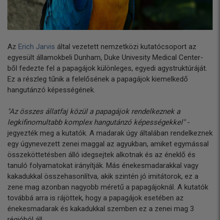
Az
Erich Jarvis
által vezetett nemzetközi kutatócsoport az
egyesült államokbeli Dunham, Duke Univesity Medical Center-
ből fedezte fel a papagájok különleges, egyedi agystruktúráját.
Ez a részleg tűnik a felelősének a papagájok kiemelkedő
hangutánzó képességének.
"Az összes állatfaj közül a papagájok rendelkeznek a
legkifinomultabb komplex hangutánzó képességekkel"
-
jegyezték meg a kutatók. A madarak úgy általában rendelkeznek
egy úgynevezett zenei maggal az agyukban, amiket egymással
összeköttetésben álló idegsejtek alkotnak és az éneklő és
tanuló folyamatokat irányítják. Más énekesmadarakkal vagy
kakadukkal összehasonlítva, akik szintén jó imitátorok, ez a
zene mag azonban nagyobb méretű a papagájoknál. A kutatók
továbbá arra is rájöttek, hogy a papagájok esetében az
énekesmadarak és kakadukkal szemben ez a zenei mag 3
régióból áll.