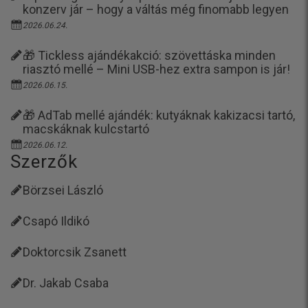
konzerv jár – hogy a váltás még finomabb legyen
2026.06.24.
🎁 Tickless ajándékakció: szövettáska minden
riasztó mellé – Mini USB-hez extra sampon is jár!
2026.06.15.
🎁 AdTab mellé ajándék: kutyáknak kakizacsi tartó,
macskáknak kulcstartó
2026.06.12.
Szerzők
Börzsei László
Csapó Ildikó
Doktorcsik Zsanett
Dr. Jakab Csaba