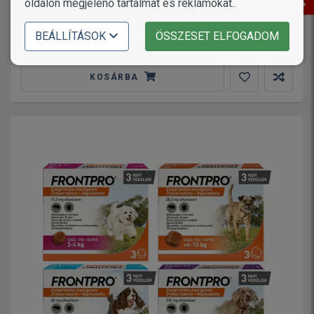
kg) 18 kg
oldalon megjelenő tartalmat és reklámokat..
12 917
12 190
Ft
BEÁLLÍTÁSOK
ÖSSZESET ELFOGADOM
2 változat
KOSÁRBA