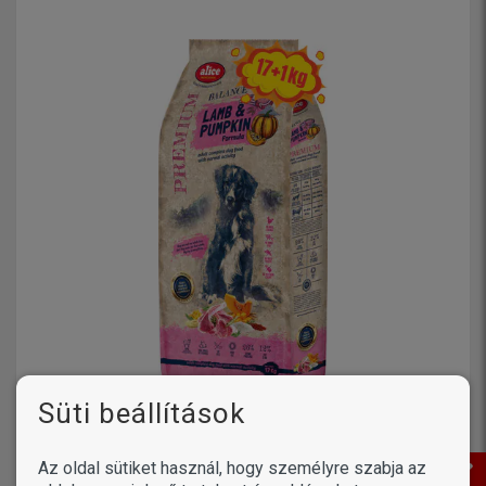
Süti beállítások
Alice Adult Balance Lamb & Pumpkin (17 + 1
Az oldal sütiket használ, hogy személyre szabja az