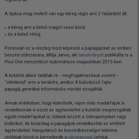
A tipikus mag mellett van egy kéreg régió ami 2 felületből áll:
a kéreg ami a belső magot veszi körül
és a külső réteg.
Pontosan ez a részleg teszi képessé a papagájokat az emberi
beszéd utánzására, állítja Jarvis, aki
tanulmányát
publikálta is a
Plos One nemzetközi tudományos magazinban 2015-ben.
A kutatók akkor találtak rá - megfogalmazásuk szerint -
"véletlenül" erre a területre, amikor 8 különböző fajta
papagáj genetikai információs mintáit vizsgálták.
Annak érdekében, hogy kiderítsék, vajon más madárfajok is
rendelkeznek-e ezzel az agyterülettel a kutatók megvizsgáltak
egyéb madárfajokat is, többek között a zebrapintyeket vagy
kolibriket, de kizárólag a papagájok rendelkeztek az említett
agyterülettel. Hangutánzó és beszédkészséget tekintve
utóbbiak közül is kiemelkedik a
jákópapagáj
(afrikai