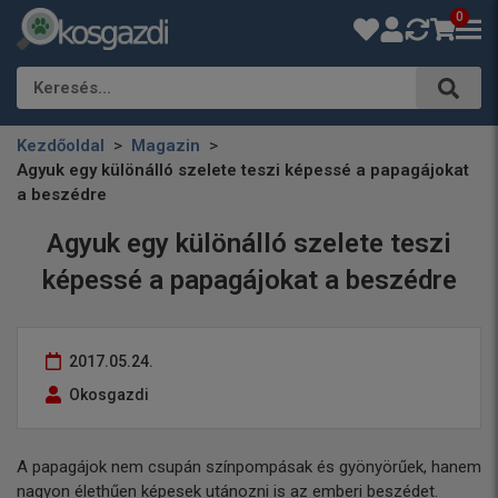
0
Keresés…
Kezdőoldal
Magazin
Agyuk egy különálló szelete teszi képessé a papagájokat
a beszédre
Agyuk egy különálló szelete teszi
képessé a papagájokat a beszédre
2017.05.24.
Okosgazdi
A papagájok nem csupán színpompásak és gyönyörűek, hanem
nagyon élethűen képesek utánozni is az emberi beszédet.