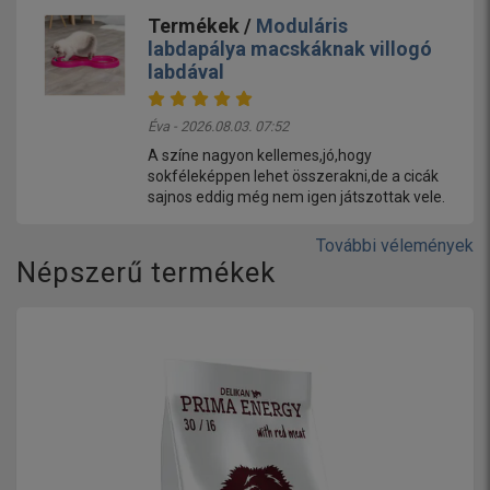
Termékek /
Moduláris
labdapálya macskáknak villogó
labdával
Éva - 2026.08.03. 07:52
A színe nagyon kellemes,jó,hogy
sokféleképpen lehet összerakni,de a cicák
sajnos eddig még nem igen játszottak vele.
További vélemények
Népszerű termékek