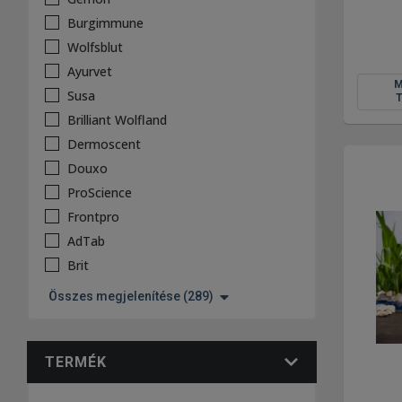
Burgimmune
Wolfsblut
Ayurvet
Susa
Brilliant Wolfland
Dermoscent
Douxo
ProScience
Frontpro
AdTab
Brit
Összes megjelenítése (289)
TERMÉK