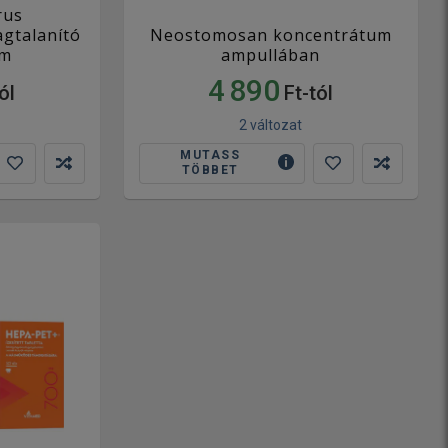
rus
agtalanító
Neostomosan koncentrátum
um
ampullában
4 890
ól
Ft-tól
2 változat
MUTASS
TÖBBET