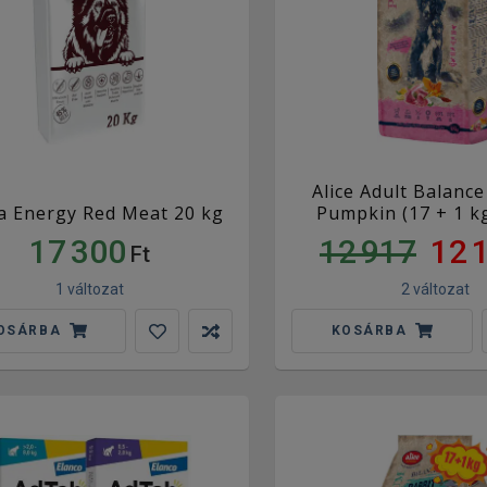
Alice Adult Balanc
a Energy Red Meat 20 kg
Pumpkin (17 + 1 k
17 300
12 917
12 
Ft
1 változat
2 változat
OSÁRBA
KOSÁRBA