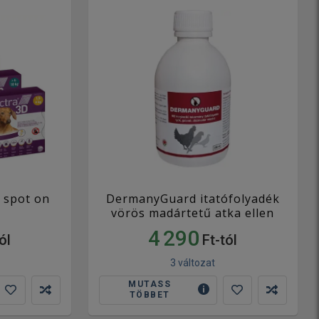
s spot on
DermanyGuard itatófolyadék
vörös madártetű atka ellen
4 290
ól
Ft-tól
3 változat
MUTASS
TÖBBET