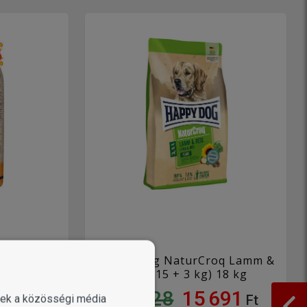
es Pork &
Happy Dog NaturCroq Lamm &
) 18 kg
Reis (15 + 3 kg) 18 kg
699
18 828
15 691
Ft
Ft
enek a közösségi média