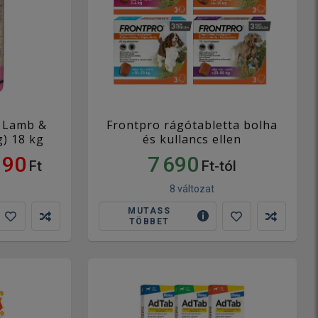
e Lamb &
Frontpro rágótabletta bolha
g) 18 kg
és kullancs ellen
190
7 690
Ft
Ft-tól
8 változat
MUTASS
TÖBBET