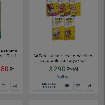
 Rabbit &
y (17 + 1
AdTab kullancs és bolha elleni
rágótabletta kutyáknak
980
3 290
Ft
Ft-tól
10 változat
MUTASS
TÖBBET