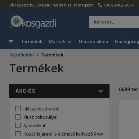
+36-20-402-8079
Okosgazdi.hu - Webáruház és kisállat magazin
Keresés…
Termékek
Márkák
Összes akció
Hűségpro
Kezdőoldal
Termékek
Termékek
6689
te
AKCIÓS
Időszakos árakció
Plusz töltősúllyal
Ajándékkal
Közeli lejáratú is elérhető kedvező áron