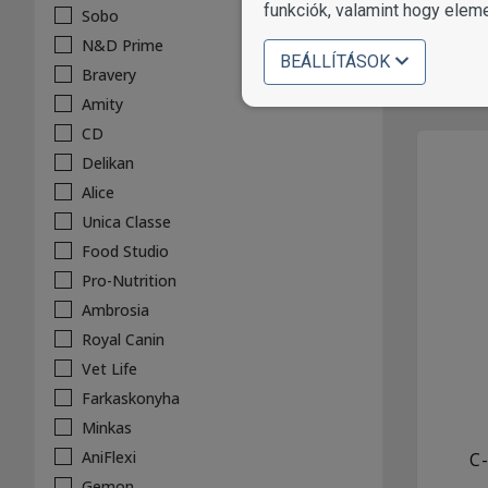
funkciók, valamint hogy elem
Sobo
N&D Prime
BEÁLLÍTÁSOK
Bravery
Amity
CD
Delikan
Alice
Unica Classe
Food Studio
Pro-Nutrition
Ambrosia
Royal Canin
Vet Life
Farkaskonyha
Minkas
AniFlexi
C
Gemon