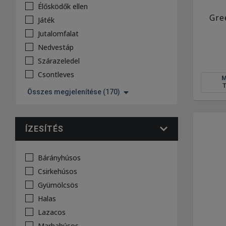
Élősködők ellen
Gre
Játék
Jutalomfalat
Nedvestáp
Szárazeledel
Csontleves
Összes megjelenítése (170)
ÍZESÍTÉS
Bárányhúsos
Csirkehúsos
Gyümölcsös
Halas
Lazacos
Marhahúsos