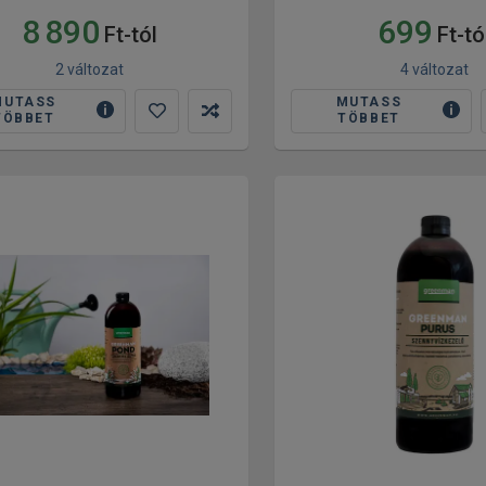
8 890
699
Ft-tól
Ft-tó
2 változat
4 változat
MUTASS
MUTASS
TÖBBET
TÖBBET