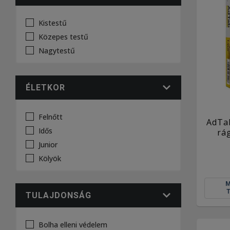
Kistestű
Közepes testű
Nagytestű
ÉLETKOR
Felnőtt
AdTab
Idős
rá
Junior
Kölyök
TULAJDONSÁG
Bolha elleni védelem