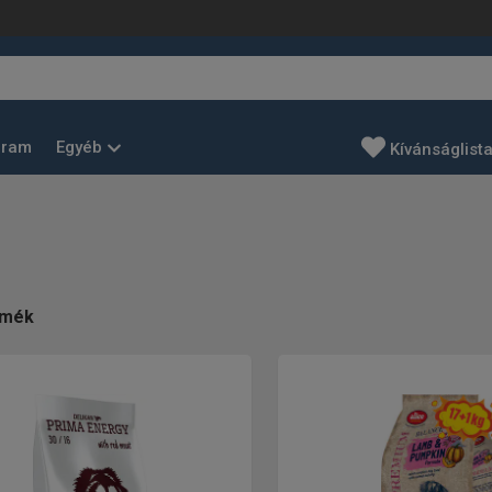
Egyéb
gram
Kívánságlist
rmék