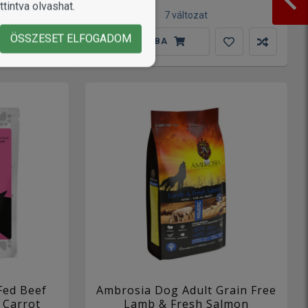
tintva olvashat.
7 változat
ÖSSZESET ELFOGADOM
KOSÁRBA
Fed Beef
Ambrosia Dog Adult Grain Free
 Carrot
Lamb & Fresh Salmon