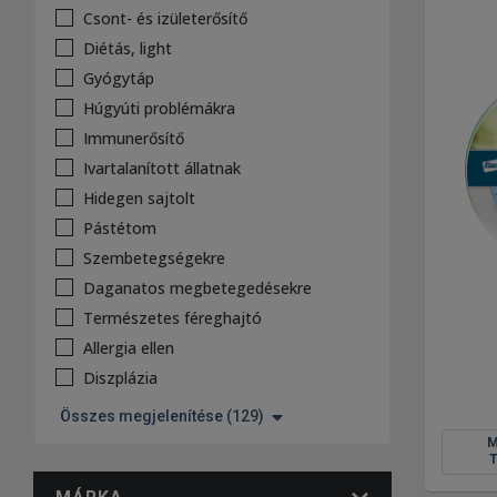
Csont- és izületerősítő
Diétás, light
Gyógytáp
Húgyúti problémákra
Immunerősítő
Ivartalanított állatnak
Hidegen sajtolt
Pástétom
Szembetegségekre
Daganatos megbetegedésekre
Természetes féreghajtó
Allergia ellen
Diszplázia
Összes megjelenítése (129)