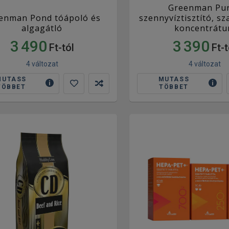
Greenman Pu
enman Pond tóápoló és
szennyvíztisztító, sz
algagátló
koncentrát
3 490
3 390
Ft-tól
Ft-t
4 változat
4 változat
MUTASS
MUTASS
TÖBBET
TÖBBET