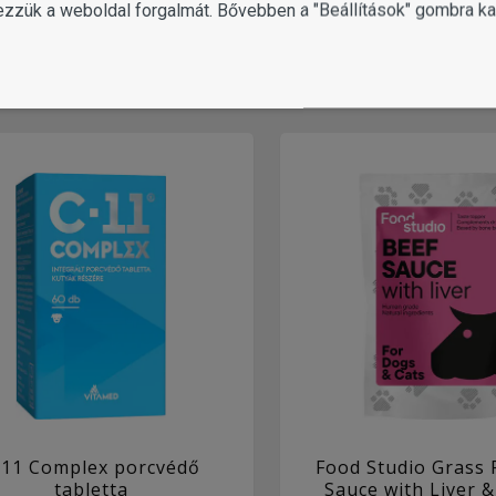
ezzük a weboldal forgalmát. Bővebben a "Beállítások" gombra kat
2 változat
2 változat
MUTASS
KOSÁRBA
TÖBBET
-11 Complex porcvédő
Food Studio Grass 
tabletta
Sauce with Liver &