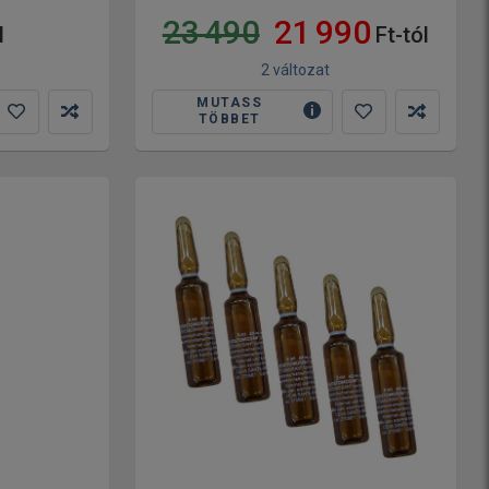
23 490
21 990
l
Ft-tól
2 változat
MUTASS
TÖBBET