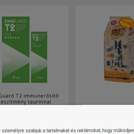
uard T2 immunerősítő
készítmény taurinnal
cskáknak, kutyáknak,
latoknak, díszmadaraknak
Alice Adult Croquett
és díszhalaknak
Potato (17 + 1 kg
7 190
11 328
10 
Ft-tól
gy személyre szabjuk a tartalmakat és reklámokat, hogy működj