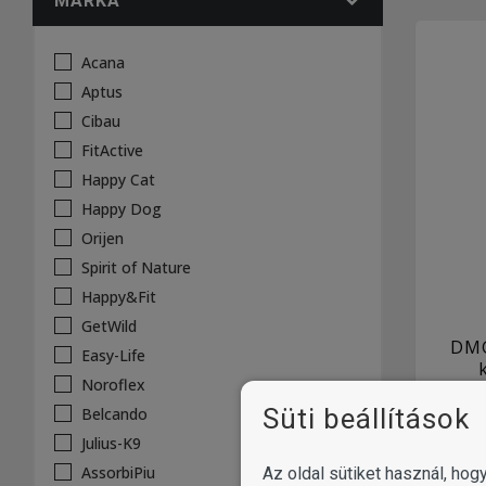
MÁRKA
Acana
Aptus
Cibau
FitActive
Happy Cat
Happy Dog
Orijen
Spirit of Nature
Happy&Fit
GetWild
DMG
Easy-Life
Noroflex
ma
kisál
Süti beállítások
Belcando
Julius-K9
AssorbiPiu
Az oldal sütiket használ, ho