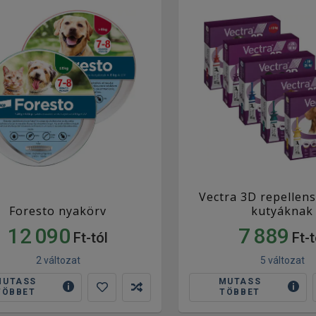
Vectra 3D repellen
Foresto nyakörv
kutyáknak
12 090
7 889
Ft-tól
Ft-t
2 változat
5 változat
MUTASS
MUTASS
TÖBBET
TÖBBET