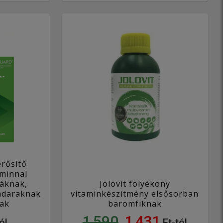
rősítő
aminnal
áknak,
Jolovit folyékony
madaraknak
vitaminkészítmény elsősorban
nak
baromfiknak
1 590
1 431
ól
Ft-tól