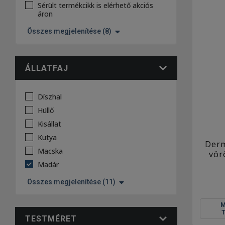
Sérült termékcikk is elérhető akciós
áron
Összes megjelenítése (8)
ÁLLATFAJ
Díszhal
Hüllő
Kisállat
Kutya
Derm
Macska
vör
Madár
Összes megjelenítése (11)
TESTMÉRET