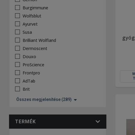
Burgimmune
Wolfsblut
Ayurvet
Susa
gyóg
Brilliant Wolfland
Dermoscent
Douxo
ProScience
Frontpro
AdTab
Brit
Összes megjelenítése (289)
TERMÉK