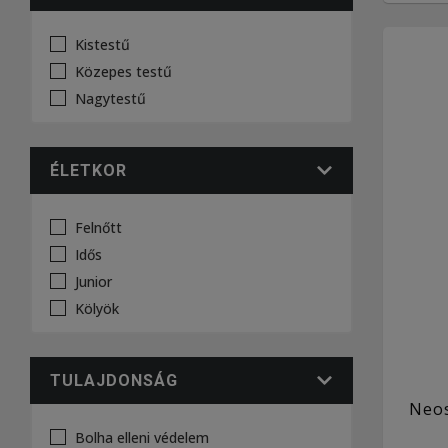
Kistestű
Közepes testű
Nagytestű
ÉLETKOR
Felnőtt
Idős
Junior
Kölyök
TULAJDONSÁG
Neo
Bolha elleni védelem