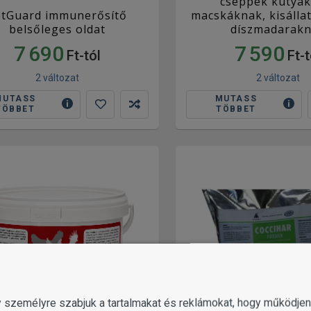
cseppek kutyák
etGuard immunerősítő
macskáknak, kisálla
belsőleges oldat
díszmadarak
7 690
7 590
Ft-tól
Ft-t
2 változat
2 változat
MUTASS
MUTASS
TÖBBET
TÖBBET
gy személyre szabjuk a tartalmakat és reklámokat, hogy működj