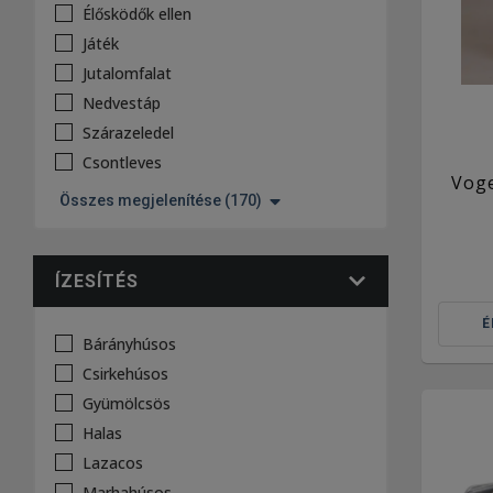
Élősködők ellen
Játék
Jutalomfalat
Nedvestáp
Szárazeledel
Csontleves
Voge
Összes megjelenítése (170)
ÍZESÍTÉS
É
Bárányhúsos
Csirkehúsos
Gyümölcsös
Halas
Lazacos
Marhahúsos