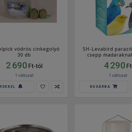
lpick vödrös cinkegolyó
SH-Levabird parazit
30 db
csepp madaraknak
2 690
4 290
Ft-tól
Ft
1 változat
1 változat
RDEKEL
KOSÁRBA