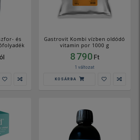
szfor- és
Gastrovit Kombi vízben oldódó
tófolyadék
vitamin por 1000 g
8 790
ól
Ft
1 változat
KOSÁRBA