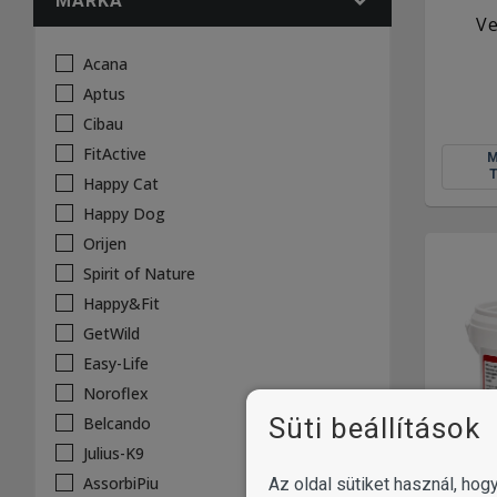
MÁRKA
V
Acana
Aptus
Cibau
FitActive
Happy Cat
Happy Dog
Orijen
Spirit of Nature
Happy&Fit
GetWild
Easy-Life
Noroflex
Süti beállítások
Belcando
Julius-K9
AssorbiPiu
Az oldal sütiket használ, ho