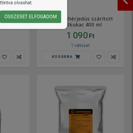
tintva olvashat.
ÖSSZESET ELFOGADOM
s elleni
Panzi fehérjedús szárított
 1 kg
lisztkukac 400 ml
1 090
Ft
1 változat
KOSÁRBA