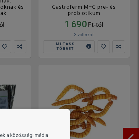
nak,
toknak és
Gastroferm M+C pre- és
nak
probiotikum
1 690
ól
Ft-tól
3 változat
MUTASS
TÖBBET
enek a közösségi média