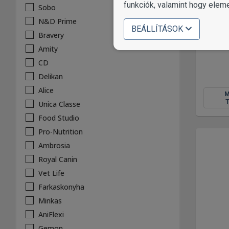
funkciók, valamint hogy elem
Sobo
N&D Prime
BEÁLLÍTÁSOK
Bravery
i
Amity
CD
Delikan
Alice
Unica Classe
Food Studio
Pro-Nutrition
Ambrosia
Royal Canin
Vet Life
Farkaskonyha
Minkas
AniFlexi
Gemon