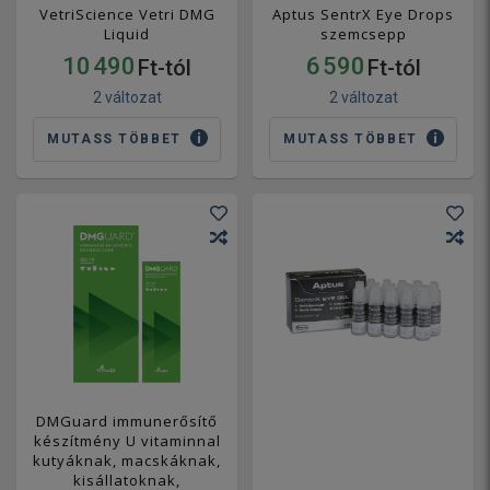
VetriScience Vetri DMG
Aptus SentrX Eye Drops
Liquid
szemcsepp
10 490
6 590
Ft-tól
Ft-tól
2 változat
2 változat
MUTASS TÖBBET
MUTASS TÖBBET
DMGuard immunerősítő
készítmény U vitaminnal
kutyáknak, macskáknak,
kisállatoknak,