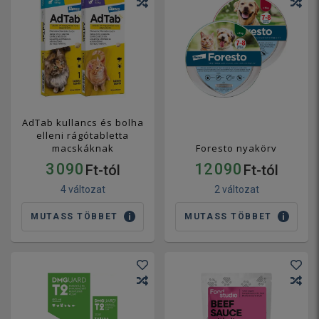
AdTab kullancs és bolha
elleni rágótabletta
macskáknak
Foresto nyakörv
3 090
12 090
Ft-tól
Ft-tól
4 változat
2 változat
MUTASS TÖBBET
MUTASS TÖBBET