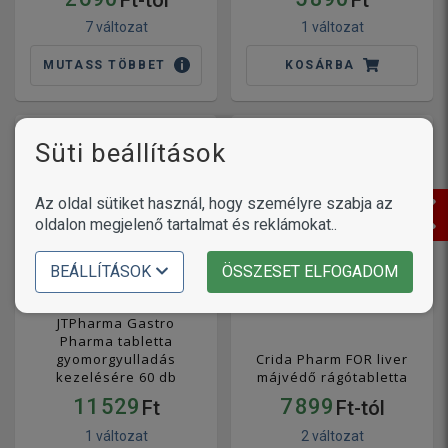
Ft-tól
Ft
7 változat
1 változat
MUTASS TÖBBET
KOSÁRBA
Süti beállítások
Az oldal sütiket használ, hogy személyre szabja az
oldalon megjelenő tartalmat és reklámokat..
BEÁLLÍTÁSOK
ÖSSZESET ELFOGADOM
JTPharma Gastro
Pharma tabletta
gyomorgyulladás
Crida Pharm FOR liver
kezelésére 60 db
májvédő rágótabletta
11 529
7 899
Ft
Ft-tól
1 változat
2 változat