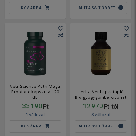
KOSÁRBA
MUTASS TÖBBET
VetriScience Vetri Mega
Probiotic kapszula 120
HerbalVet Lepketapló
db
Bio gyógygomba kivonat
33 190
12 970
Ft
Ft-tól
1 változat
3 változat
KOSÁRBA
MUTASS TÖBBET