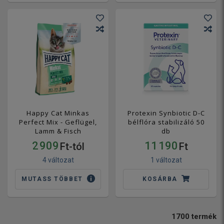
Happy Cat Minkas
Protexin Synbiotic D-C
Perfect Mix - Geflügel,
bélflóra stabilizáló 50
Lamm & Fisch
db
2 909
11 190
Ft-tól
Ft
4 változat
1 változat
MUTASS TÖBBET
KOSÁRBA
1700
termék