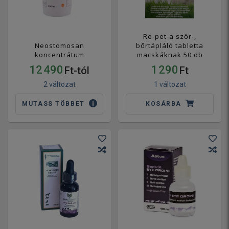
Re-pet-a szőr-,
Neostomosan
bőrtápláló tabletta
koncentrátum
macskáknak 50 db
12 490
1 290
Ft-tól
Ft
2 változat
1 változat
MUTASS TÖBBET
KOSÁRBA