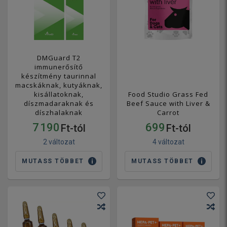
DMGuard T2
immunerősítő
készítmény taurinnal
macskáknak, kutyáknak,
kisállatoknak,
Food Studio Grass Fed
díszmadaraknak és
Beef Sauce with Liver &
díszhalaknak
Carrot
7 190
699
Ft-tól
Ft-tól
2 változat
4 változat
MUTASS TÖBBET
MUTASS TÖBBET