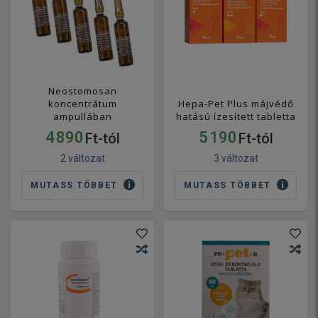
Neostomosan
koncentrátum
Hepa-Pet Plus májvédő
ampullában
hatású ízesített tabletta
4 890
5 190
Ft-tól
Ft-tól
2 változat
3 változat
MUTASS TÖBBET
MUTASS TÖBBET