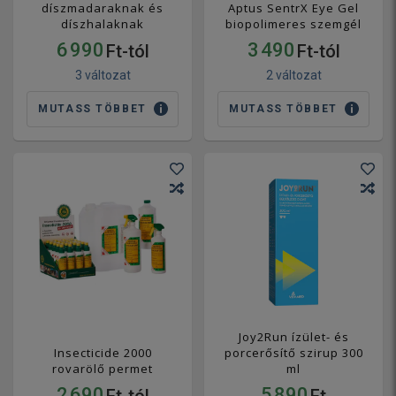
díszmadaraknak és
Aptus SentrX Eye Gel
díszhalaknak
biopolimeres szemgél
6 990
3 490
Ft-tól
Ft-tól
3 változat
2 változat
MUTASS TÖBBET
MUTASS TÖBBET
Joy2Run ízület- és
Insecticide 2000
porcerősítő szirup 300
rovarölő permet
ml
2 690
5 890