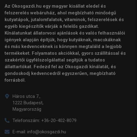
Az Okosgazdi.hu egy magyar kisállat eledel és
felszerelés webáruház, ahol megbízható minőségű
kutyatápok, jutalomfalatok, vitaminok, felszerelések és
egyéb kiegészítők várják a felelős gazdikat.
Kínálatunkat állatorvosi ajánlások és valós felhasználói
igények alapján építjük, hogy kutyáknak, macskáknak
és más kedvenceknek is könnyen megtaláld a legjobb
termékeket. Folyamatos akciókkal, gyors szállítással és
szakértői ügyfélszolgálattal segítjük a tudatos
állattartókat. Fedezd fel az Okosgazdi kínálatát, és
gondoskodj kedvencedről egyszerűen, megbízható
forrásból.
Háros utca 7.,
1222 Budapest,
Magyarország
Telefonszám:
+36-20-402-8079
E-mail:
info@okosgazdi.hu