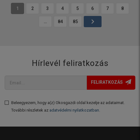
1
2
3
4
5
6
7
8
…
84
85
Hírlevél feliratkozás
FELIRATKOZÁS
Beleegyezem, hogy a(z) Okosgazdi oldal kezelje az adataimat.
További részletek az
adatvédelmi nyilatkozatban
.