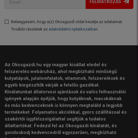
FELIRATKOZÁS
Beleegyezem, hogy a(z) Okosgazdi oldal kezelje az adataimat.
További részletek az
adatvédelmi nyilatkozatban
.
Az Okosgazdi.hu egy magyar kisállat eledel és
felszerelés webáruház, ahol megbízható minőségű
kutyatápok, jutalomfalatok, vitaminok, felszerelések és
egyéb kiegészítők várják a felelős gazdikat.
Kínálatunkat állatorvosi ajánlások és valós felhasználói
igények alapján építjük, hogy kutyáknak, macskáknak
és más kedvenceknek is könnyen megtaláld a legjobb
termékeket. Folyamatos akciókkal, gyors szállítással és
szakértői ügyfélszolgálattal segítjük a tudatos
állattartókat. Fedezd fel az Okosgazdi kínálatát, és
gondoskodj kedvencedről egyszerűen, megbízható