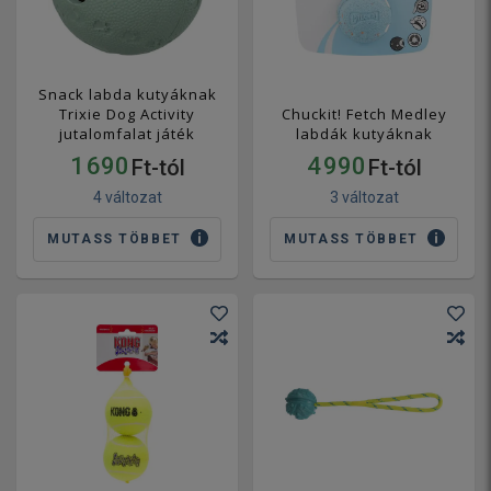
Snack labda kutyáknak
Trixie Dog Activity
Chuckit! Fetch Medley
jutalomfalat játék
labdák kutyáknak
1 690
4 990
Ft-tól
Ft-tól
4 változat
3 változat
MUTASS TÖBBET
MUTASS TÖBBET