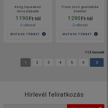
Kong Squeakair
Trixie úszó gumilabda
teniszlabdák
kötéllel
1 190
1 290
Ft-tól
Ft-tól
6 változat
2 változat
MUTASS TÖBBET
MUTASS TÖBBET
113
termék
1
2
3
4
5
6
Hírlevél feliratkozás