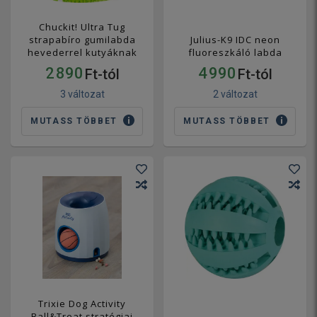
Chuckit! Ultra Tug
strapabíro gumilabda
Julius-K9 IDC neon
hevederrel kutyáknak
fluoreszkáló labda
2 890
4 990
Ft-tól
Ft-tól
3 változat
2 változat
MUTASS TÖBBET
MUTASS TÖBBET
Trixie Dog Activity
Ball&Treat stratégiai