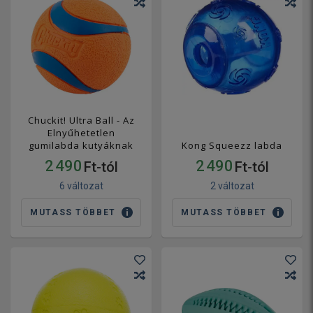
Chuckit! Ultra Ball - Az
Elnyűhetetlen
gumilabda kutyáknak
Kong Squeezz labda
2 490
2 490
Ft-tól
Ft-tól
6 változat
2 változat
MUTASS TÖBBET
MUTASS TÖBBET