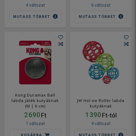
4 változat
6 változat
MUTASS TÖBBET
MUTASS TÖBBET
Kong Duramax Ball
labda játék kutyáknak
JW Hol-ee Roller labda
(M | 6 cm)
kutyáknak
2 690
1 390
Ft
Ft-tól
1 változat
4 változat
KOSÁRBA
MUTASS TÖBBET