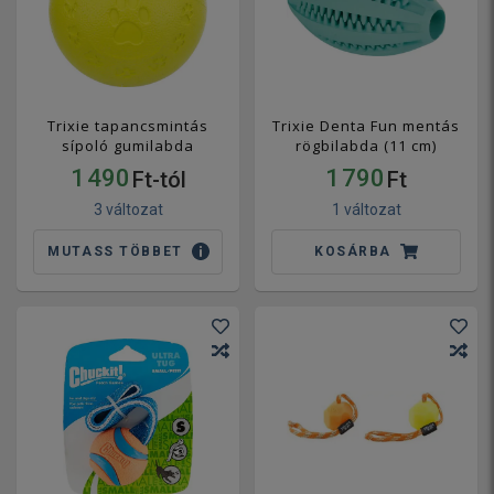
Trixie tapancsmintás
Trixie Denta Fun mentás
sípoló gumilabda
rögbilabda (11 cm)
1 490
1 790
Ft-tól
Ft
3 változat
1 változat
MUTASS TÖBBET
KOSÁRBA