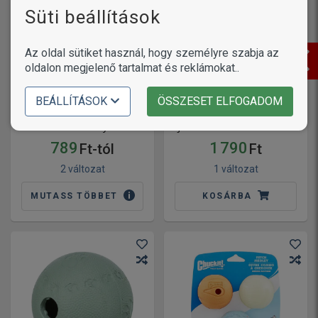
Süti beállítások
Az oldal sütiket használ, hogy személyre szabja az
oldalon megjelenő tartalmat és reklámokat..
BEÁLLÍTÁSOK
ÖSSZESET ELFOGADOM
Panzi labda kutyáknak
Játék Latex Labda 13cm
789
1 790
Ft-tól
Ft
2 változat
1 változat
MUTASS TÖBBET
KOSÁRBA