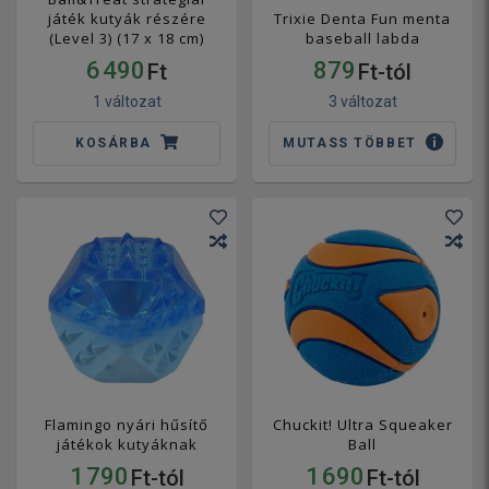
játék kutyák részére
Trixie Denta Fun menta
(Level 3) (17 x 18 cm)
baseball labda
6 490
879
Ft
Ft-tól
1 változat
3 változat
KOSÁRBA
MUTASS TÖBBET
Flamingo nyári hűsítő
Chuckit! Ultra Squeaker
játékok kutyáknak
Ball
1 790
1 690
Ft-tól
Ft-tól