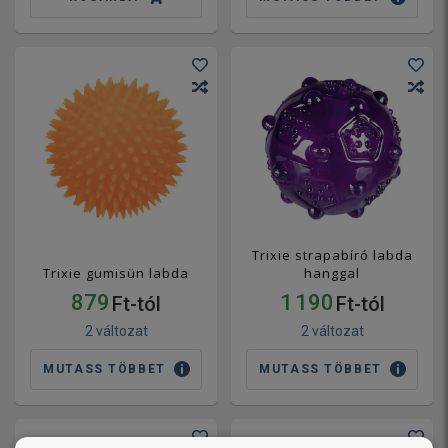
Trixie strapabíró labda
Trixie gumisün labda
hanggal
879
1 190
Ft-tól
Ft-tól
2 változat
2 változat
MUTASS TÖBBET
MUTASS TÖBBET