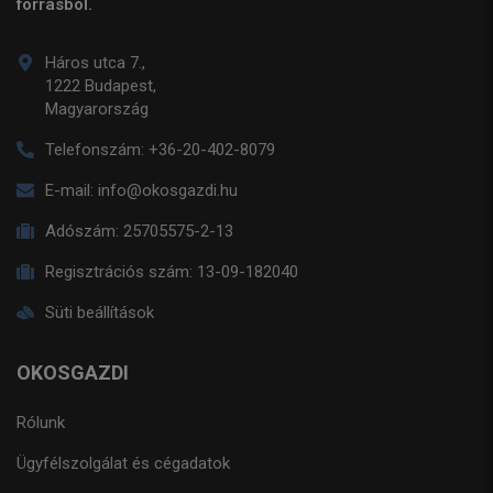
forrásból.
Háros utca 7.,
1222 Budapest,
Magyarország
Telefonszám:
+36-20-402-8079
E-mail:
info@okosgazdi.hu
Adószám:
25705575-2-13
Regisztrációs szám:
13-09-182040
Süti beállítások
OKOSGAZDI
Rólunk
Ügyfélszolgálat és cégadatok