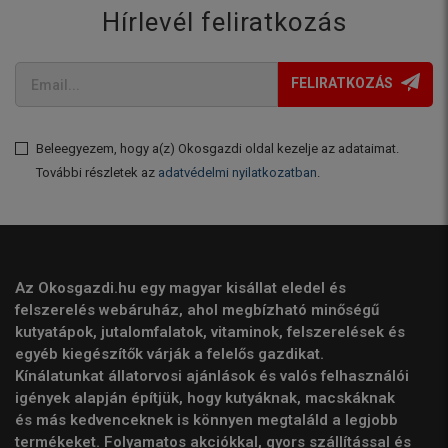
Hírlevél feliratkozás
FELIRATKOZÁS
Beleegyezem, hogy a(z) Okosgazdi oldal kezelje az adataimat.
További részletek az
adatvédelmi nyilatkozatban
.
Az Okosgazdi.hu egy magyar kisállat eledel és
felszerelés webáruház, ahol megbízható minőségű
kutyatápok, jutalomfalatok, vitaminok, felszerelések és
egyéb kiegészítők várják a felelős gazdikat.
Kínálatunkat állatorvosi ajánlások és valós felhasználói
igények alapján építjük, hogy kutyáknak, macskáknak
és más kedvenceknek is könnyen megtaláld a legjobb
termékeket. Folyamatos akciókkal, gyors szállítással és