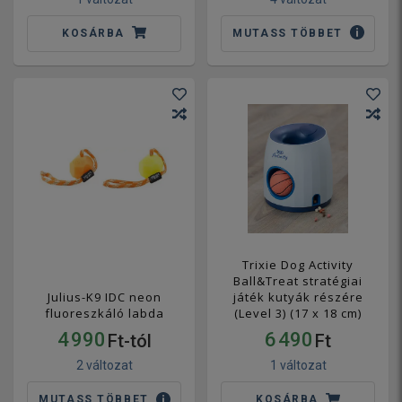
KOSÁRBA
MUTASS TÖBBET
Trixie Dog Activity
Ball&Treat stratégiai
Julius-K9 IDC neon
játék kutyák részére
fluoreszkáló labda
(Level 3) (17 x 18 cm)
4 990
6 490
Ft-tól
Ft
2 változat
1 változat
MUTASS TÖBBET
KOSÁRBA