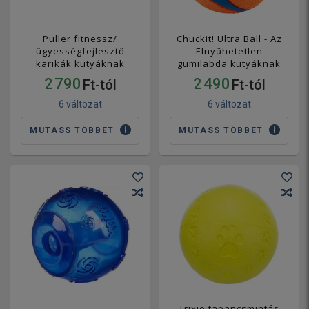
Puller fitnessz/
Chuckit! Ultra Ball - Az
ügyességfejlesztő
Elnyűhetetlen
karikák kutyáknak
gumilabda kutyáknak
2 790
2 490
Ft-tól
Ft-tól
6 változat
6 változat
MUTASS TÖBBET
MUTASS TÖBBET
Trixie tapancsmintás