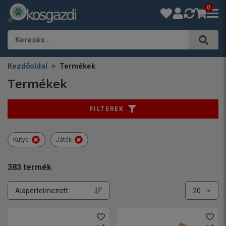
0
Keresés…
Kezdőoldal
Termékek
Termékek
FILTEREK
Kutya
Játék
383
termék