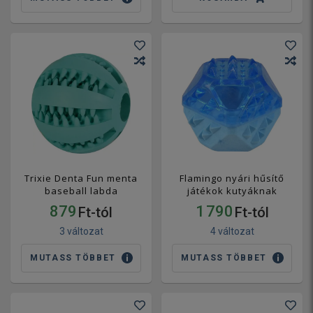
Trixie Denta Fun menta
Flamingo nyári hűsítő
baseball labda
játékok kutyáknak
879
1 790
Ft-tól
Ft-tól
3 változat
4 változat
MUTASS TÖBBET
MUTASS TÖBBET