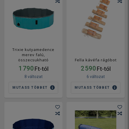
Trixie kutyamedence
merev falú,
összecsukható
Fella kávéfa rágóbot
1 790
2 590
Ft-tól
Ft-tól
8 változat
6 változat
MUTASS TÖBBET
MUTASS TÖBBET