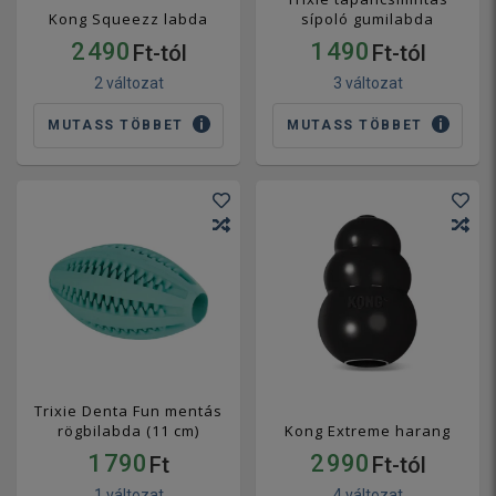
Kong Squeezz labda
sípoló gumilabda
2 490
1 490
Ft-tól
Ft-tól
2 változat
3 változat
MUTASS TÖBBET
MUTASS TÖBBET
Trixie Denta Fun mentás
rögbilabda (11 cm)
Kong Extreme harang
1 790
2 990
Ft
Ft-tól
1 változat
4 változat