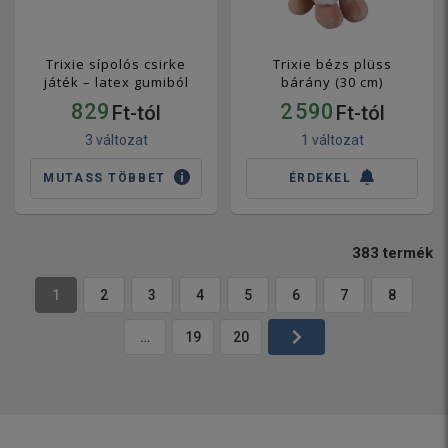
Trixie sípolós csirke
Trixie bézs plüss
játék – latex gumiból
bárány (30 cm)
829
2 590
Ft-tól
Ft-tól
3 változat
1 változat
MUTASS TÖBBET
ÉRDEKEL
383
termék
1
2
3
4
5
6
7
8
…
19
20