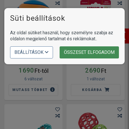
Süti beállítások
Az oldal sütiket használ, hogy személyre szabja az
oldalon megjelenő tartalmat és reklámokat..
Kong Duramax Ball
BEÁLLÍTÁSOK
ÖSSZESET ELFOGADOM
Chuckit! Ultra Squeaker
labda játék kutyáknak
Ball
(M | 6 cm)
1 690
2 690
Ft-tól
Ft
6 változat
1 változat
MUTASS TÖBBET
KOSÁRBA