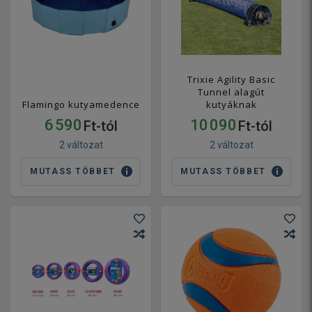
Trixie Agility Basic
Tunnel alagút
Flamingo kutyamedence
kutyáknak
6 590
10 090
Ft-tól
Ft-tól
2 változat
2 változat
MUTASS TÖBBET
MUTASS TÖBBET