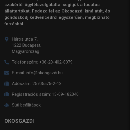
szakértői ügyfélszolgálattal segítjük a tudatos
állattartókat. Fedezd fel az Okosgazdi kínálatát, és
gondoskodj kedvencedről egyszerűen, megbízható
forrásból.
Háros utca 7.,
1222 Budapest,
Magyarország
Telefonszám:
+36-20-402-8079
E-mail:
info@okosgazdi.hu
Adószám:
25705575-2-13
Regisztrációs szám:
13-09-182040
Süti beállítások
OKOSGAZDI