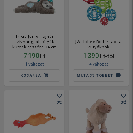
Trixie Junior lajhár
szívhanggal kölyök
JW Hol-ee Roller labda
kutyák részére 34 cm
kutyáknak
7 190
1 390
Ft
Ft-tól
1 változat
4 változat
KOSÁRBA
MUTASS TÖBBET