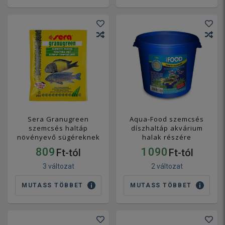
Sera Granugreen
Aqua-Food szemcsés
szemcsés haltáp
díszhaltáp akvárium
növényevő sügéreknek
halak részére
809
1 090
Ft-tól
Ft-tól
3 változat
2 változat
MUTASS TÖBBET
MUTASS TÖBBET