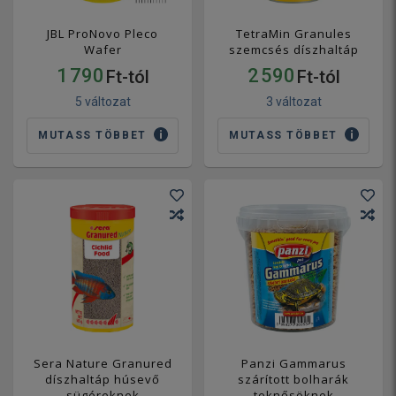
JBL ProNovo Pleco
TetraMin Granules
Wafer
szemcsés díszhaltáp
1 790
2 590
Ft-tól
Ft-tól
5 változat
3 változat
MUTASS TÖBBET
MUTASS TÖBBET
Sera Nature Granured
Panzi Gammarus
díszhaltáp húsevő
szárított bolharák
sügéreknek
teknősöknek