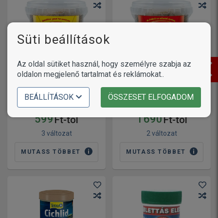
Süti beállítások
Az oldal sütiket használ, hogy személyre szabja az
oldalon megjelenő tartalmat és reklámokat..
Panzi Daphnia –
Szárított vízibolha
BEÁLLÍTÁSOK
ÖSSZESET ELFOGADOM
díszhalaknak
Panzi szívmix teknőstáp
599
1 690
Ft-tól
Ft-tól
3 változat
2 változat
MUTASS TÖBBET
MUTASS TÖBBET