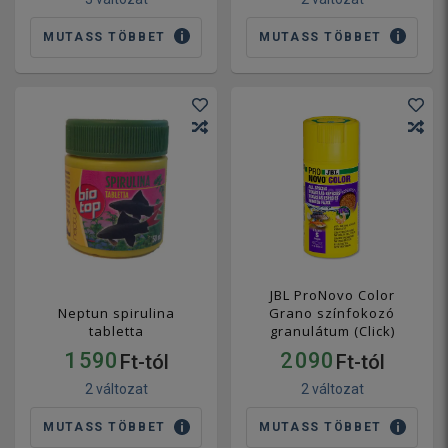
MUTASS TÖBBET
MUTASS TÖBBET
JBL ProNovo Color
Neptun spirulina
Grano színfokozó
tabletta
granulátum (Click)
1 590
2 090
Ft-tól
Ft-tól
2 változat
2 változat
MUTASS TÖBBET
MUTASS TÖBBET