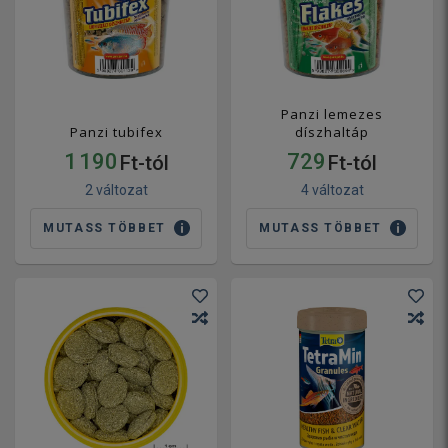
Panzi lemezes
Panzi tubifex
díszhaltáp
1 190
729
Ft-tól
Ft-tól
2 változat
4 változat
MUTASS TÖBBET
MUTASS TÖBBET