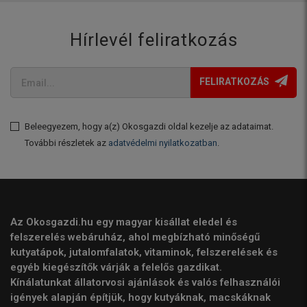
Hírlevél feliratkozás
FELIRATKOZÁS
Beleegyezem, hogy a(z) Okosgazdi oldal kezelje az adataimat.
További részletek az
adatvédelmi nyilatkozatban
.
Az Okosgazdi.hu egy magyar kisállat eledel és
felszerelés webáruház, ahol megbízható minőségű
kutyatápok, jutalomfalatok, vitaminok, felszerelések és
egyéb kiegészítők várják a felelős gazdikat.
Kínálatunkat állatorvosi ajánlások és valós felhasználói
igények alapján építjük, hogy kutyáknak, macskáknak