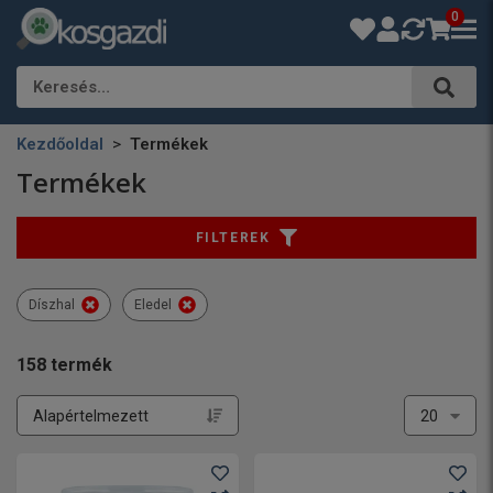
0
Keresés…
Kezdőoldal
Termékek
Termékek
FILTEREK
Díszhal
Eledel
158
termék