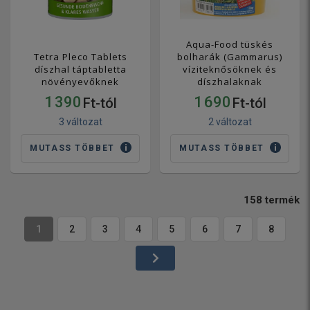
Aqua-Food tüskés
Tetra Pleco Tablets
bolharák (Gammarus)
díszhal táptabletta
víziteknősöknek és
növényevőknek
díszhalaknak
1 390
1 690
Ft-tól
Ft-tól
3 változat
2 változat
MUTASS TÖBBET
MUTASS TÖBBET
158
termék
1
2
3
4
5
6
7
8