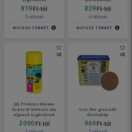
819
829
Ft-tól
Ft-tól
3 változat
4 változat
MUTASS TÖBBET
MUTASS TÖBBET
JBL ProNovo Malawi
Grano M lemezes táp
Szer-Ber granulált
algaevő sügéreknek
díszhaltáp
3 090
969
Ft-tól
Ft-tól
3 változat
2 változat