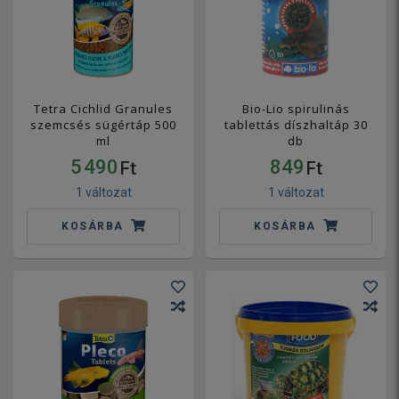
Tetra Cichlid Granules
Bio-Lio spirulinás
szemcsés sügértáp 500
tablettás díszhaltáp 30
ml
db
5 490
849
Ft
Ft
1 változat
1 változat
KOSÁRBA
KOSÁRBA