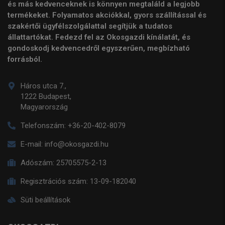
és más kedvenceknek is könnyen megtaláld a legjobb
termékeket. Folyamatos akciókkal, gyors szállítással és
szakértői ügyfélszolgálattal segítjük a tudatos
állattartókat. Fedezd fel az Okosgazdi kínálatát, és
gondoskodj kedvencedről egyszerűen, megbízható
forrásból.
Háros utca 7.,
1222 Budapest,
Magyarország
Telefonszám:
+36-20-402-8079
E-mail:
info@okosgazdi.hu
Adószám:
25705575-2-13
Regisztrációs szám:
13-09-182040
Süti beállítások