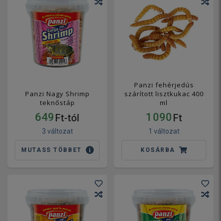
Panzi fehérjedús
Panzi Nagy Shrimp
szárított lisztkukac 400
teknőstáp
ml
649
1 090
Ft-tól
Ft
3 változat
1 változat
MUTASS TÖBBET
KOSÁRBA